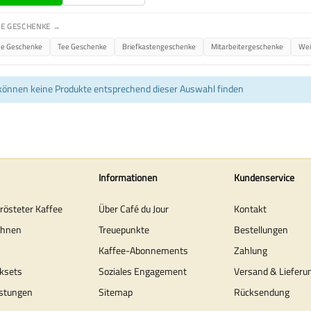
E GESCHENKE →
ee Geschenke
Tee Geschenke
Briefkastengeschenke
Mitarbeitergeschenke
Wei
können keine Produkte entsprechend dieser Auswahl finden
Informationen
Kundenservice
erösteter Kaffee
Über Café du Jour
Kontakt
ohnen
Treuepunkte
Bestellungen
Kaffee-Abonnements
Zahlung
ksets
Soziales Engagement
Versand & Lieferu
stungen
Sitemap
Rücksendung