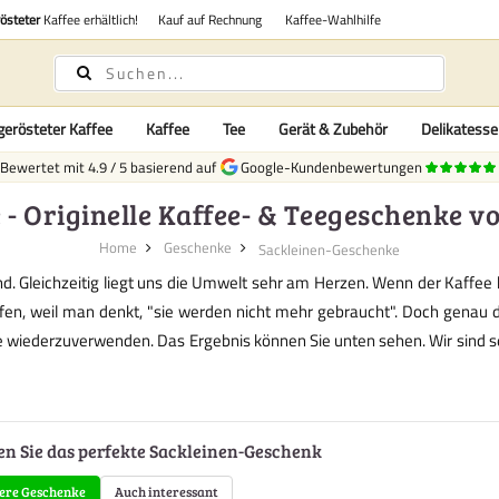
rösteter
Kaffee erhältlich!
Kauf auf Rechnung
Kaffee-Wahlhilfe
gerösteter Kaffee
Kaffee
Tee
Gerät & Zubehör
Delikatess
Bewertet mit
4.9
/
5
basierend auf
Google-Kundenbewertungen
- Originelle Kaffee- & Teegeschenke v
Home
Geschenke
Sackleinen-Geschenke
. Gleichzeitig liegt uns die Umwelt sehr am Herzen. Wenn der Kaffee 
fen, weil man denkt, "sie werden nicht mehr gebraucht". Doch genau d
 wiederzuverwenden. Das Ergebnis können Sie unten sehen. Wir sind s
en Sie das perfekte Sackleinen-Geschenk
ere Geschenke
Auch interessant