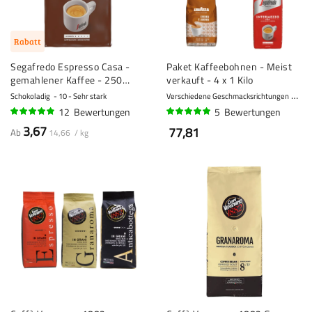
Rabatt
Segafredo Espresso Casa -
Paket Kaffeebohnen - Meist
gemahlener Kaffee - 250
verkauft - 4 x 1 Kilo
Gramm
Schokoladig
10 - Sehr stark
Verschiedene Geschmacksrichtungen
10 -
12
Bewertungen
5
Bewertungen
94%
96%
3,67
77,81
Ab
14,66 / kg