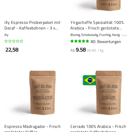
illy Espresso Probierpaket mit
Yirgacheffe Spezialität 100%
Decaf - Kaffeebohnen - 3 x
Arabica - Frisch geröstete
250 Gramm
Kaffeebohnen
illy
Blumig, Schokoladig, Fruchtig, Honig
10 - S
80
Bewertungen
93%
22,58
9.58
Ab
26,99 / kg
Espresso Madrugador - Frisch
Cerrado 100% Arabica - Frisch
gerösteter Kaffee
geröstete Kaffeebohnen