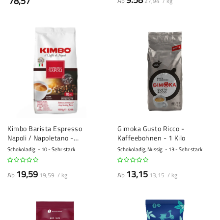
78,57
Ab
27,94 / kg
Kimbo Barista Espresso
Gimoka Gusto Ricco -
Napoli / Napoletano -
Kaffeebohnen - 1 Kilo
Kaffeebohnen - 1 Kilo
Schokoladig
10 - Sehr stark
Schokoladig, Nussig
13 - Sehr stark
19,59
13,15
Ab
Ab
19,59 / kg
13,15 / kg