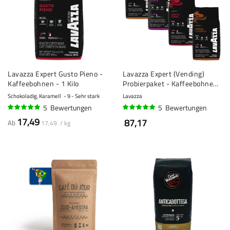
Lavazza Expert Gusto Pieno -
Lavazza Expert (Vending)
Kaffeebohnen - 1 Kilo
Probierpaket - Kaffeebohnen
- 4 x 1 Kilo
Schokoladig, Karamell
9 - Sehr stark
Lavazza
5
Bewertungen
5
Bewertungen
94%
98%
17,49
87,17
Ab
17,49 / kg