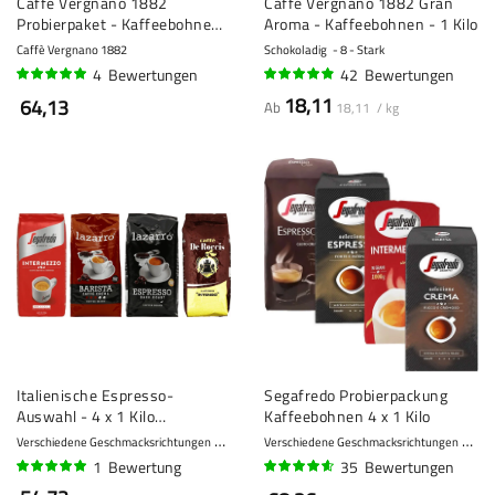
Caffè Vergnano 1882
Caffè Vergnano 1882 Gran
Probierpaket - Kaffeebohnen
Aroma - Kaffeebohnen - 1 Kilo
- 3 x 1 Kilo
Caffè Vergnano 1882
Schokoladig
8 - Stark
4
Bewertungen
42
Bewertungen
95%
94%
18,11
64,13
Ab
18,11 / kg
Italienische Espresso-
Segafredo Probierpackung
Auswahl - 4 x 1 Kilo
Kaffeebohnen 4 x 1 Kilo
Kaffeebohnen
Verschiedene Geschmacksrichtungen
7 - Stark
Verschiedene Geschmacksrichtungen
7 - 
1
Bewertung
35
Bewertungen
100%
90%