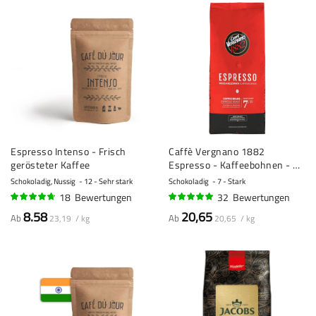
Espresso Intenso - Frisch
Caffè Vergnano 1882
gerösteter Kaffee
Espresso - Kaffeebohnen - 1
Kilo
Schokoladig, Nussig
12 - Sehr stark
Schokoladig
7 - Stark
18
Bewertungen
32
Bewertungen
91%
95%
8.58
20,65
Ab
Ab
23,19 / kg
20,65 / kg