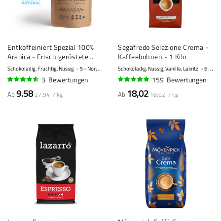
Entkoffeiniert Spezial 100%
Segafredo Selezione Crema -
Arabica - Frisch geröstete
Kaffeebohnen - 1 Kilo
Kaffeebohnen
Schokoladig, Fruchtig, Nussig
5 - Normal
Schokoladig, Nussig, Vanille, Lakritz
6 - Normal
3
Bewertungen
159
Bewertungen
90%
97%
9.58
18,02
Ab
Ab
27,94 / kg
18,02 / kg