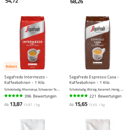
54,72
68,26
Rabatt
Segafredo Intermezzo -
Segafredo Espresso Casa -
Kaffeebohnen - 1 Kilo
Kaffeebohnen - 1 Kilo
S
chokoladig, Ahornsirup, Schwarzer Tee
S
chokoladig, Würzig, Karamell, Honig, Mandeln
8 - Stark
396
Bewertungen
221
Bewertungen
96%
96%
13,87
15,65
Ab
Ab
13,87 / kg
15,65 / kg