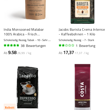
India Monsooned Malabar
Jacobs Barista Crema Intense
100% Arabica - Frisch
- Kaffeebohnen - 1 Kilo
geröstete Kaffeebohnen
Schokoladig, Nussig, Tabak
10 - Sehr stark
Schokoladig, Nussig
7 - Stark
38
Bewertungen
1
Bewertung
92%
40%
9.58
17,37
Ab
Ab
26,99 / kg
17,37 / kg
Rabatt