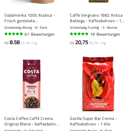
Südamerika 100% Arabica -
Caffè Vergnano 1882 Antica
Frisch geröstete
Bottega - Kaffeebohnen - 1
Kaffeebohnen
Kilo
Schokoladig, Würzig
8 - Stark
Schokoladig, Fruchtig
5 - Normal
67
Bewertungen
19
Bewertungen
94%
94%
8.58
20,75
Ab
Ab
23,19 / kg
20,75 / kg
Costa Coffee Caffè Crema
Gorilla Super Bar Crema -
Original Blend - Kaffeebohnen
Kaffeebohnen - 1 Kilo
- 1 Kilo
Schokoladig
9 - Sehr stark
Schokoladig, Nussig
8 - Stark