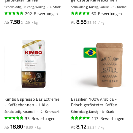
Schokoladig, Fruchtig, Würzig
8 - Stark
Schokoladig, Nussig, Vanille
5 - Normal
292
Bewertungen
60
Bewertungen
95%
93%
7.58
8.58
Ab
Ab
21,29 / kg
23,19 / kg
Kimbo Espresso Bar Extreme
Brasilien 100% Arabica -
- Kaffeebohnen - 1 Kilo
Frisch gerösteter Kaffee
Schokoladig, Karamell
12 - Sehr stark
Schokoladig, Nussig
8 - Stark
33
Bewertungen
113
Bewertungen
94%
92%
18,80
8.12
Ab
Ab
18,80 / kg
22,24 / kg