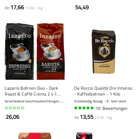
17,66
54,49
Ab
17,66 / kg
Lazarro Bohnen Duo - Dark
De Roccis Qualità Oro Intenso
Roast & Caffè Crema 2 x 1
- Kaffeebohnen - 1 Kilo
Kilo
Verschiedene Geschmacksrichtungen
8 - Stark
Schokoladig, Nussig
9 - Sehr stark
10
Bewertungen
92%
26,06
13,55
Ab
13,55 / kg