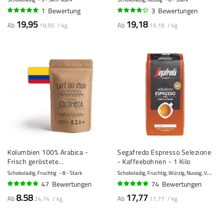
1
Bewertung
3
Bewertungen
100%
83%
19,95
19,18
Ab
Ab
19,95 / kg
19,18 / kg
Kolumbien 100% Arabica -
Segafredo Espresso Selezione
Frisch geröstete
- Kaffeebohnen - 1 Kilo
Kaffeebohnen
S
chokoladig, Fruchtig, Würzig, Nussig, Vanille
Schokoladig, Fruchtig
8 - Stark
47
Bewertungen
74
Bewertungen
92%
94%
8.58
17,77
Ab
Ab
24,14 / kg
17,77 / kg