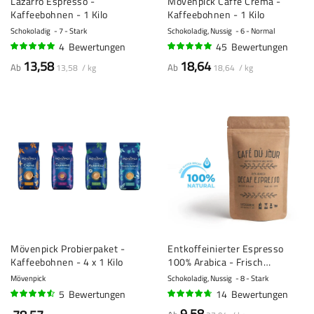
Lazarro Espresso -
Mövenpick Caffè Crema -
Kaffeebohnen - 1 Kilo
Kaffeebohnen - 1 Kilo
Schokoladig
7 - Stark
Schokoladig, Nussig
6 - Normal
4
Bewertungen
45
Bewertungen
98%
95%
13,58
18,64
Ab
Ab
13,58 / kg
18,64 / kg
Mövenpick Probierpaket -
Entkoffeinierter Espresso
Kaffeebohnen - 4 x 1 Kilo
100% Arabica - Frisch
geröstete Kaffeebohnen
Mövenpick
Schokoladig, Nussig
8 - Stark
5
Bewertungen
14
Bewertungen
88%
91%
9.58