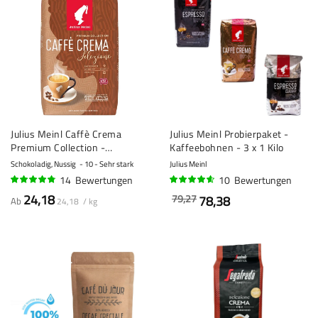
Julius Meinl Caffè Crema
Julius Meinl Probierpaket -
Premium Collection -
Kaffeebohnen - 3 x 1 Kilo
Kaffeebohnen - 1 Kilo
Schokoladig, Nussig
10 - Sehr stark
Julius Meinl
14
Bewertungen
10
Bewertungen
92%
89%
24,18
79,27
78,38
Ab
24,18 / kg