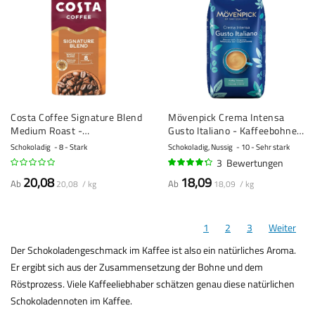
Costa Coffee Signature Blend
Mövenpick Crema Intensa
Medium Roast -
Gusto Italiano - Kaffeebohnen
Kaffeebohnen - 1 Kilo
- 1 Kilo
Schokoladig
8 - Stark
Schokoladig, Nussig
10 - Sehr stark
3
Bewertungen
83%
20,08
18,09
Ab
Ab
20,08 / kg
18,09 / kg
1
2
3
Weiter
Der Schokoladengeschmack im Kaffee ist also ein natürliches Aroma.
Er ergibt sich aus der Zusammensetzung der Bohne und dem
Röstprozess. Viele Kaffeeliebhaber schätzen genau diese natürlichen
Schokoladennoten im Kaffee.