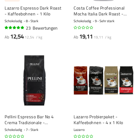
Lazarro Espresso Dark Roast
Costa Coffee Professional
- Kaffeebohnen - 1 Kilo
Mocha Italia Dark Roast -
Kaffeebohnen - 1 Kilo
Schokoladig
8 - Stark
Schokoladig
9 - Sehr stark
23
Bewertungen
97%
12,54
19,11
Ab
Ab
12,54 / kg
19,11 / kg
Pellini Espresso Bar No 4
Lazarro Probierpaket -
Crema Tradizionale -
Kaffeebohnen - 4 x 1 Kilo
Kaffeebohnen - 1 Kilogramm
Schokoladig
7 - Stark
Lazarro