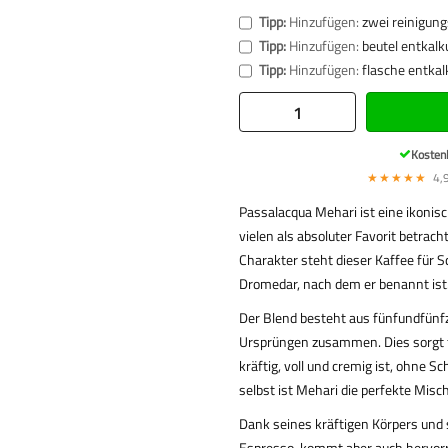
Tipp:
Hinzufügen:
zwei reinigung
Tipp:
Hinzufügen:
beutel entkalk
Tipp:
Hinzufügen:
flasche entkal
Kosten
★★★★★
4,9
Passalacqua Mehari ist eine ikoni
vielen als absoluter Favorit betra
Charakter steht dieser Kaffee für S
Dromedar, nach dem er benannt ist
Der Blend besteht aus fünfundfünfz
Ursprüngen zusammen. Dies sorgt f
kräftig, voll und cremig ist, ohne
selbst ist Mehari die perfekte Misc
Dank seines kräftigen Körpers und 
Espresso, kommt aber auch hervorr