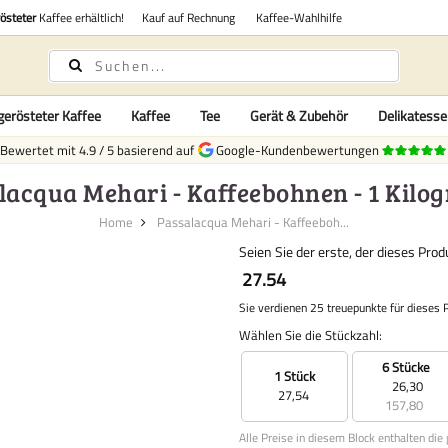
rösteter
Kaffee erhältlich!
Kauf auf Rechnung
Kaffee-Wahlhilfe
gerösteter Kaffee
Kaffee
Tee
Gerät & Zubehör
Delikatess
Bewertet mit
4.9
/
5
basierend auf
Google-Kundenbewertungen
lacqua Mehari - Kaffeebohnen - 1 Kil
Home
Passalacqua Mehari - Kaffeeboh...
Seien Sie der erste, der dieses Pro
27.54
Sie verdienen 25 treuepunkte für dieses 
Wählen Sie die Stückzahl:
6 Stücke
1 Stück
26,30
27,54
157,80
Alle Preise in diesem Block enthalten die