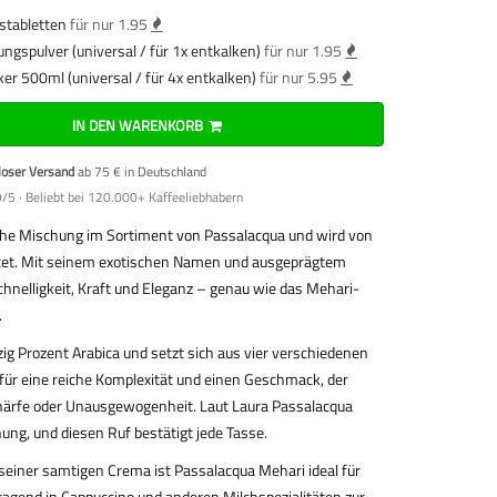
stabletten
für nur 1.95
ungspulver (universal / für 1x entkalken)
für nur 1.95
ker 500ml (universal / für 4x entkalken)
für nur 5.95
IN DEN WARENKORB
loser Versand
ab 75 € in Deutschland
/5 · Beliebt bei 120.000+ Kaffeeliebhabern
sche Mischung im Sortiment von Passalacqua und wird von
chtet. Mit seinem exotischen Namen und ausgeprägtem
chnelligkeit, Kraft und Eleganz – genau wie das Mehari-
.
ig Prozent Arabica und setzt sich aus vier verschiedenen
ür eine reiche Komplexität und einen Geschmack, der
 Schärfe oder Unausgewogenheit. Laut Laura Passalacqua
hung, und diesen Ruf bestätigt jede Tasse.
seiner samtigen Crema ist Passalacqua Mehari ideal für
agend in Cappuccino und anderen Milchspezialitäten zur