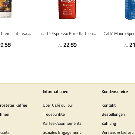
Kimbo Espresso Crema Intensa - Kaffeebohnen - 1 Kilo
Lucaffé Espresso Bar - Kaffeebohnen - 1 kg
9,58
22,89
21
Ab
Ab
Informationen
Kundenservice
erösteter Kaffee
Über Café du Jour
Kontakt
ohnen
Treuepunkte
Bestellungen
Kaffee-Abonnements
Zahlung
ksets
Soziales Engagement
Versand & Lieferu