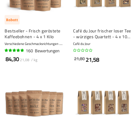
Rabatt
Bestseller - Frisch geröstete
Café du Jour frischer loser Tee
Kaffeebohnen - 4 x 1 Kilo
- würziges Quartett - 4 x 100
Gramm
Verschiedene Geschmacksrichtungen
8 - Stark
Café du Jour
160
Bewertungen
95%
84,30
21,80
21,58
21,08 / kg