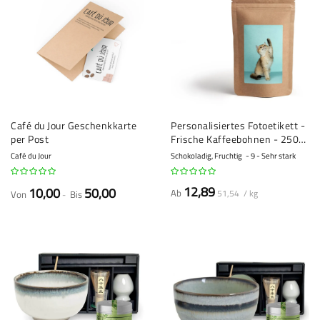
Café du Jour Geschenkkarte
Personalisiertes Fotoetikett -
per Post
Frische Kaffeebohnen - 250
gr
Café du Jour
Schokoladig, Fruchtig
9 - Sehr stark
12,89
10,00
50,00
Ab
51,54 / kg
Von
Bis