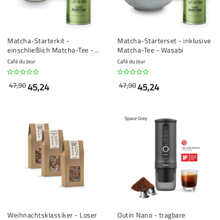
Matcha-Starterkit -
Matcha-Starterset - inklusive
einschließlich Matcha-Tee -
Matcha-Tee - Wasabi
Aurora
Café du Jour
Café du Jour
47,90
47,90
45,24
45,24
Weihnachtsklassiker - Loser
Outin Nano - tragbare