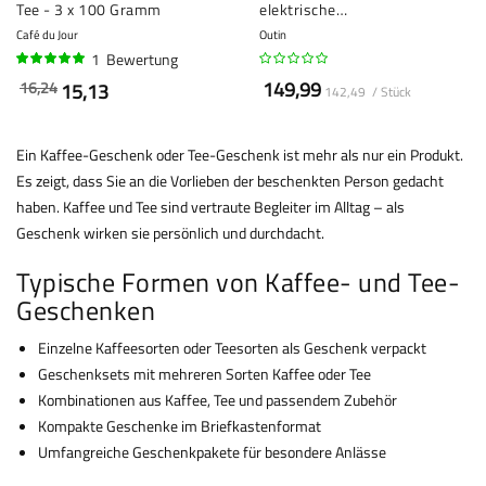
Tee - 3 x 100 Gramm
elektrische
Espressomaschine - Kapseln
Café du Jour
Outin
und gemahlener Kaffee
1
Bewertung
100%
149,99
16,24
15,13
142,49 / Stück
Ein Kaffee-Geschenk oder Tee-Geschenk ist mehr als nur ein Produkt.
Es zeigt, dass Sie an die Vorlieben der beschenkten Person gedacht
haben. Kaffee und Tee sind vertraute Begleiter im Alltag – als
Geschenk wirken sie persönlich und durchdacht.
Typische Formen von Kaffee- und Tee-
Geschenken
Einzelne Kaffeesorten oder Teesorten als Geschenk verpackt
Geschenksets mit mehreren Sorten Kaffee oder Tee
Kombinationen aus Kaffee, Tee und passendem Zubehör
Kompakte Geschenke im Briefkastenformat
Umfangreiche Geschenkpakete für besondere Anlässe