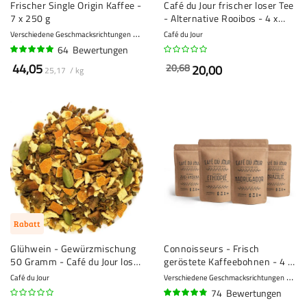
Frischer Single Origin Kaffee -
Café du Jour frischer loser Tee
7 x 250 g
- Alternative Rooibos - 4 x
100 Gramm
Verschiedene Geschmacksrichtungen
8 - Stark
Café du Jour
64
Bewertungen
95%
44,05
20,68
20,00
25,17 / kg
Rabatt
Glühwein - Gewürzmischung
Connoisseurs - Frisch
50 Gramm - Café du Jour lose
geröstete Kaffeebohnen - 4 x
Gewürze
330g
Café du Jour
Verschiedene Geschmacksrichtungen
8 - 
74
Bewertungen
92%