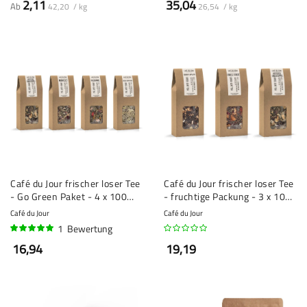
2,11
35,04
Ab
42,20 / kg
26,54 / kg
Café du Jour frischer loser Tee
Café du Jour frischer loser Tee
- Go Green Paket - 4 x 100
- fruchtige Packung - 3 x 100
Gramm
Gramm
Café du Jour
Café du Jour
1
Bewertung
100%
16,94
19,19