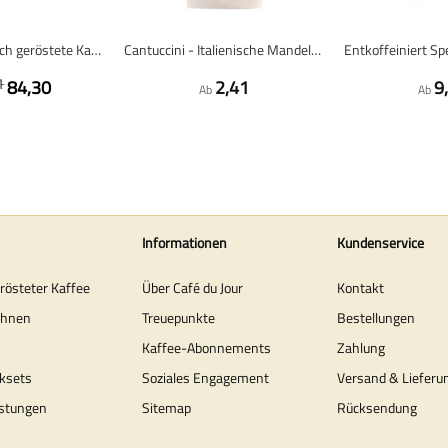
Bestseller - Frisch geröstete Kaffeebohnen - 4 x 1 Kilo
Cantuccini - Italienische Mandelkekse - 175 Gramm
1
84,30
2,41
9
Ab
Ab
Informationen
Kundenservice
erösteter Kaffee
Über Café du Jour
Kontakt
ohnen
Treuepunkte
Bestellungen
Kaffee-Abonnements
Zahlung
ksets
Soziales Engagement
Versand & Lieferu
stungen
Sitemap
Rücksendung