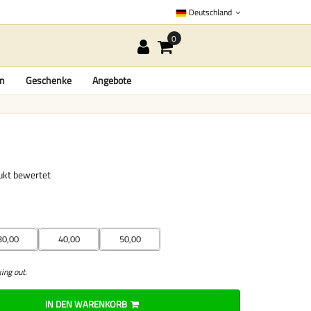
Deutschland
en
Geschenke
Angebote
dukt bewertet
30,00
40,00
50,00
ing out.
IN DEN WARENKORB