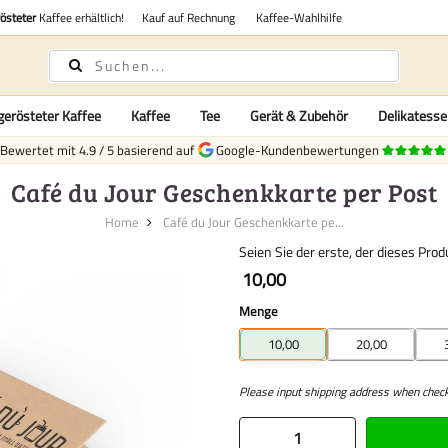
rösteter
Kaffee erhältlich!
Kauf auf Rechnung
Kaffee-Wahlhilfe
gerösteter Kaffee
Kaffee
Tee
Gerät & Zubehör
Delikatess
Bewertet mit
4.9
/
5
basierend auf
Google-Kundenbewertungen
Café du Jour Geschenkkarte per Post
Home
Café du Jour Geschenkkarte pe...
Seien Sie der erste, der dieses Pro
10,00
Menge
10,00
20,00
Please input shipping address when check