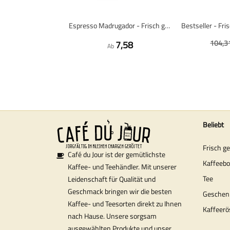
Espresso Madrugador - Frisch gerösteter Kaffee
104,3
7,58
Ab
Beliebt
Frisch g
Café du Jour ist der gemütlichste
Kaffeeb
Kaffee- und Teehändler. Mit unserer
Tee
Leidenschaft für Qualität und
Geschmack bringen wir die besten
Geschen
Kaffee- und Teesorten direkt zu Ihnen
Kaffeerö
nach Hause. Unsere sorgsam
ausgewählten Produkte und unser