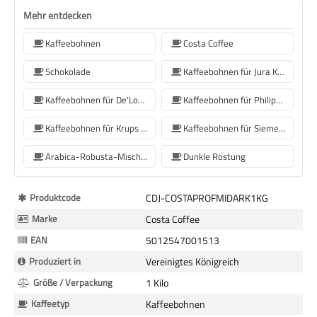
Mehr entdecken
Kaffeebohnen
Costa Coffee
Schokolade
Kaffeebohnen für Jura Kaffeemaschinen
Kaffeebohnen für De'Longhi Kaffeemaschine
Kaffeebohnen für Philips Kaffeemaschine
Kaffeebohnen für Krups Kaffeemaschine
Kaffeebohnen für Siemens-Kaffeemaschinen
Arabica-Robusta-Mischung
Dunkle Röstung
Mehr
Produktcode
CDJ-COSTAPROFMIDARK1KG
Informationen
Marke
Costa Coffee
EAN
5012547001513
Produziert in
Vereinigtes Königreich
Größe / Verpackung
1 Kilo
Kaffeetyp
Kaffeebohnen