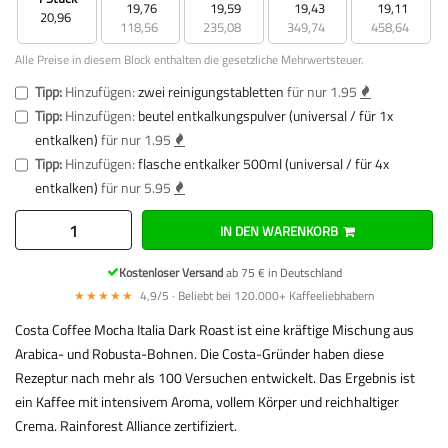
19,76
19,59
19,43
19,11
20,96
118,56
235,08
349,74
458,64
Alle Preise in diesem Block enthalten die gesetzliche Mehrwertsteuer.
Tipp:
Hinzufügen:
zwei reinigungstabletten
für nur 1.95
Tipp:
Hinzufügen:
beutel entkalkungspulver (universal / für 1x
entkalken)
für nur 1.95
Tipp:
Hinzufügen:
flasche entkalker 500ml (universal / für 4x
entkalken)
für nur 5.95
IN DEN WARENKORB
Kostenloser Versand
ab 75 € in Deutschland
★★★★★
4,9/5 · Beliebt bei 120.000+ Kaffeeliebhabern
Costa Coffee Mocha Italia Dark Roast ist eine kräftige Mischung aus
Arabica- und Robusta-Bohnen. Die Costa-Gründer haben diese
Rezeptur nach mehr als 100 Versuchen entwickelt. Das Ergebnis ist
ein Kaffee mit intensivem Aroma, vollem Körper und reichhaltiger
Crema. Rainforest Alliance zertifiziert.