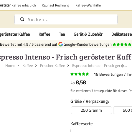
rösteter
Kaffee erhältlich!
Kauf auf Rechnung
Kaffee-Wahlhilfe
gerösteter Kaffee
Kaffee
Tee
Gerät & Zubehör
Delikatess
Bewertet mit
4.9
/
5
basierend auf
Google-Kundenbewertungen
spresso Intenso - Frisch gerösteter Kaff
Home
Kaffee
Frischer Kaffee
Espresso Intenso - Frisch ger�...
18
Bewertungen
Ih
8,58
Ab
Sie verdienen 7 treuepunkte für dieses P
Größe / Verpackung
250 Gramm
500
Kaffeesorte