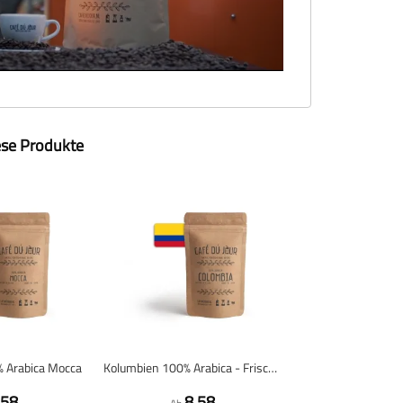
ese Produkte
% Arabica Mocca
Kolumbien 100% Arabica - Frisch geröstete Kaffeebohnen
,58
8,58