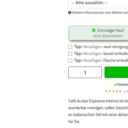
Weitere Informationen zum Mahlen von
Einmaliger Kauf
ohne Abonnement
Tipp:
Hinzufügen:
zwei reinigung
Tipp:
Hinzufügen:
beutel entkalk
Tipp:
Hinzufügen:
flasche entkal
Kosten
★★★★★
4,9
Café du Jour Espresso Intenso ist e
wunderbar cremigen, vollen Geschm
im italienischen Stil mit einer dic
für Sie.