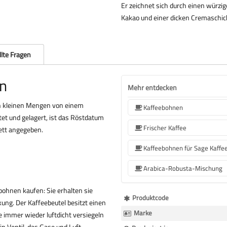
Er zeichnet sich durch einen würz
Kakao und einer dicken Cremaschic
llte Fragen
en
Mehr entdecken
in kleinen Mengen von einem
Kaffeebohnen
tet und gelagert, ist das Röstdatum
Frischer Kaffee
ett angegeben.
Arabica-Robusta-Mischung
ebohnen kaufen: Sie erhalten sie
Mehr
Produktcode
ung. Der Kaffeebeutel besitzt einen
Informationen
Marke
 immer wieder luftdicht versiegeln
in Ventil, das Gase und Luft