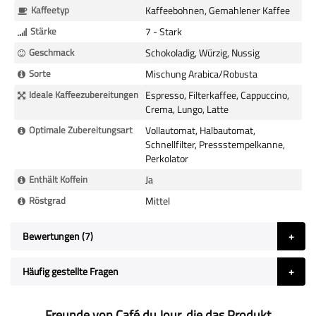
Kaffeetyp
Kaffeebohnen, Gemahlener Kaffee
Stärke
7 - Stark
Geschmack
Schokoladig, Würzig, Nussig
Sorte
Mischung Arabica/Robusta
Ideale Kaffeezubereitungen
Espresso, Filterkaffee, Cappuccino,
Crema, Lungo, Latte
Optimale Zubereitungsart
Vollautomat, Halbautomat,
Schnellfilter, Pressstempelkanne,
Perkolator
Enthält Koffein
Ja
Röstgrad
Mittel
Bewertungen
7
Häufig gestellte Fragen
Freunde von Café du Jour, die das Produkt