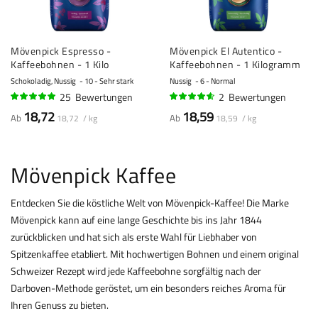
Mövenpick Espresso -
Mövenpick El Autentico -
Kaffeebohnen - 1 Kilo
Kaffeebohnen - 1 Kilogramm
Schokoladig, Nussig
10 - Sehr stark
Nussig
6 - Normal
25
Bewertungen
2
Bewertungen
96%
90%
18,72
18,59
Ab
Ab
18,72 / kg
18,59 / kg
Mövenpick Kaffee
Entdecken Sie die köstliche Welt von Mövenpick-Kaffee! Die Marke
Mövenpick kann auf eine lange Geschichte bis ins Jahr 1844
zurückblicken und hat sich als erste Wahl für Liebhaber von
Spitzenkaffee etabliert. Mit hochwertigen Bohnen und einem original
Schweizer Rezept wird jede Kaffeebohne sorgfältig nach der
Darboven-Methode geröstet, um ein besonders reiches Aroma für
Ihren Genuss zu bieten.