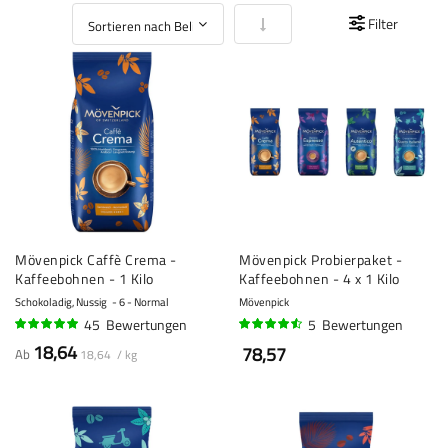
In aufsteigender Reihenfolge
Filter
Mövenpick Caffè Crema -
Mövenpick Probierpaket -
Kaffeebohnen - 1 Kilo
Kaffeebohnen - 4 x 1 Kilo
Schokoladig, Nussig
6 - Normal
Mövenpick
45
Bewertungen
5
Bewertungen
95%
88%
18,64
78,57
Ab
18,64 / kg