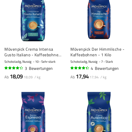
Mövenpick Crema Intensa
Mövenpick Der Himmlische -
Gusto Italiano - Kaffeebohnen
Kaffeebohnen - 1 Kilo
- 1 Kilo
Schokoladig, Nussig
10 - Sehr stark
Schokoladig, Nussig
7 - Stark
3
Bewertungen
4
Bewertungen
83%
85%
18,09
17,94
Ab
Ab
18,09 / kg
17,94 / kg