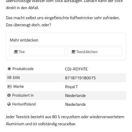
überschüssige Wasser vom Stick aufsaugen. Danach kann der Stick
direkt in den Abfall.
Das macht selbst uns eingefleischte Kaffeetrinker sehr zufrieden.
Das überzeugt doch, oder?
Mehr entdecken
Tee
Teestäbchen
Mehr
Produktcode
CDJ-ROYHTE
Informationen
EAN
8718719180075
Marke
Royal T
Produziert in
Niederlande
Herkunftsland
Niederlande
Jeder Teestick besteht aus 80 % recyceltem oder wiederverwertetem
Aluminium und ist vollständig recycelbar.