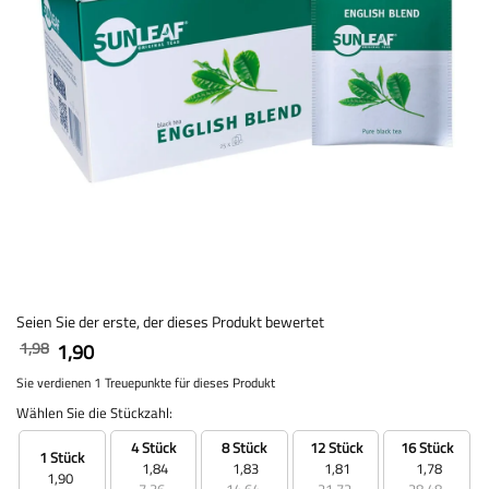
Seien Sie der erste, der dieses Produkt bewertet
1,98
1,90
Sie verdienen 1 Treuepunkte für dieses Produkt
Wählen Sie die Stückzahl:
4 Stück
8 Stück
12 Stück
16 Stück
1 Stück
1,84
1,83
1,81
1,78
1,90
7,36
14,64
21,72
28,48