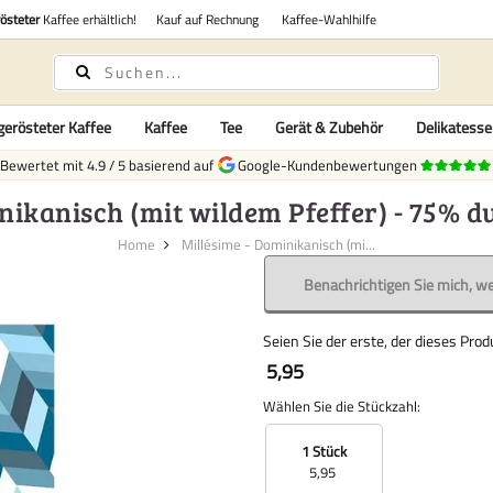
rösteter
Kaffee erhältlich!
Kauf auf Rechnung
Kaffee-Wahlhilfe
gerösteter Kaffee
Kaffee
Tee
Gerät & Zubehör
Delikatess
Bewertet mit
4.9
/
5
basierend auf
Google-Kundenbewertungen
nikanisch (mit wildem Pfeffer) - 75% 
Home
Millésime - Dominikanisch (mi...
Benachrichtigen Sie mich, we
Seien Sie der erste, der dieses Pro
5,95
Wählen Sie die Stückzahl:
1 Stück
5,95