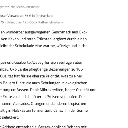
 gesetzliche Mehrwertsteuer.
loser Versand
ab 75 € in Deutschland
/5 · Beliebt bei 120.000+ Kaffeeliebhabern
einen wunderbar ausgewogenen Geschmack aus Öko-
 von Kakao und roten Früchten, ergänzt durch einen
rleiht der Schokolade eine warme, würzige und leicht
guez und Gualberto Acebey Torrejon verfügen über
bau. Öko Caribe pflegt enge Beziehungen zu 165
ualität hat für sie oberste Priorität, was zu einer
 Bauern führt, die auch Schulungen in ökologischen
itung umfassen. Dank Mikrokrediten, hoher Qualität und
 Ernte zu deutlich höheren Preisen verkaufen. Die
nanen, Avocados, Orangen und anderen tropischen
ltig in Holzkästen fermentiert, danach in der Sonne
 selektiert.
nd Adriano entstehen außergewöhnliche Bohnen mit