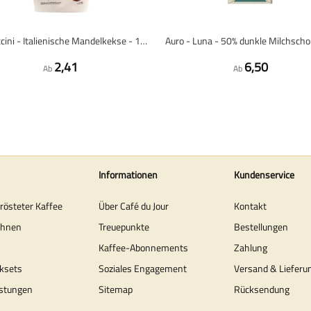
Cantuccini - Italienische Mandelkekse - 175 Gramm
Auro - Luna - 50% dunkle Milchscho
2,41
6,50
Ab
Ab
Informationen
Kundenservice
erösteter Kaffee
Über Café du Jour
Kontakt
ohnen
Treuepunkte
Bestellungen
Kaffee-Abonnements
Zahlung
ksets
Soziales Engagement
Versand & Lieferu
stungen
Sitemap
Rücksendung