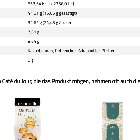
563,64 Kcal / 2356,01 KJ
44,51 g (15,05 g gesättigt)
31,65 g (24,48 g Zucker)
7,61 g
8,64 g
Kakaobohnen, Rohrzucker, Kakaobutter, Pfeffer
0 g
 Café du Jour, die das Produkt mögen, nehmen oft auch di