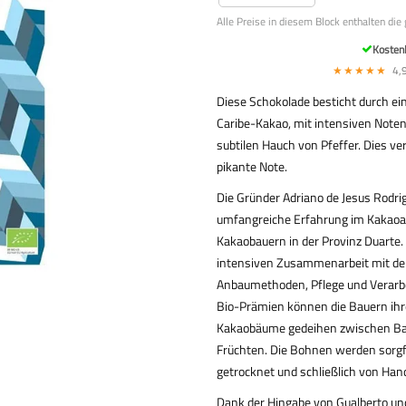
Alle Preise in diesem Block enthalten die
Kosten
★★★★★
4,9
Diese Schokolade besticht durch 
Caribe-Kakao, mit intensiven Noten
subtilen Hauch von Pfeffer. Dies ve
pikante Note.
Die Gründer Adriano de Jesus Rodri
umfangreiche Erfahrung im Kakaoan
Kakaobauern in der Provinz Duarte. Q
intensiven Zusammenarbeit mit den
Anbaumethoden, Pflege und Verarbe
Bio-Prämien können die Bauern ihre
Kakaobäume gedeihen zwischen Ba
Früchten. Die Bohnen werden sorgfä
getrocknet und schließlich von Hand
Dank der Hingabe von Gualberto u