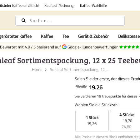
rösteter
Kaffee erhältlich!
Kauf auf Rechnung
Kaffee-Wahlhilfe
gerösteter Kaffee
Kaffee
Tee
Gerät & Zubehör
Delikatess
Bewertet mit
4.9
/
5
basierend auf
Google-Kundenbewertungen
leaf Sortimentspackung, 12 x 25 Teebe
Home
Sunleaf Sortimentspackung, 12 ...
Seien Sie der erste, der dieses Pro
19.99
19.26
Sie verdienen 19 treuepunkte für dieses 
Wählen Sie die Stückzahl:
4 Stücke
1 Stück
18,70
19,26
74,80
Alle Preise in diesem Block enthalten die