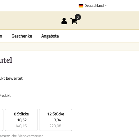
Deutschland
en
Geschenke
Angebote
utel
dukt bewertet
Produkt
8 Stücke
12 Stücke
18,52
18,34
148,16
220,08
 gesetzliche Mehrwertsteuer.