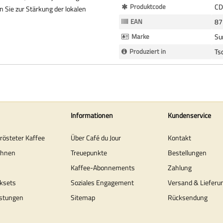
Mehr
Produktcode
CD
 Sie zur Stärkung der lokalen
Informationen
EAN
87
Marke
Su
Produziert in
Ts
Informationen
Kundenservice
erösteter Kaffee
Über Café du Jour
Kontakt
ohnen
Treuepunkte
Bestellungen
Kaffee-Abonnements
Zahlung
ksets
Soziales Engagement
Versand & Lieferu
stungen
Sitemap
Rücksendung