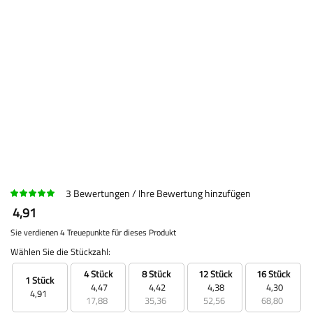
3
Bewertungen
Ihre Bewertung hinzufügen
4,91
Sie verdienen 4 Treuepunkte für dieses Produkt
Wählen Sie die Stückzahl:
4 Stück
8 Stück
12 Stück
16 Stück
1 Stück
4,47
4,42
4,38
4,30
4,91
17,88
35,36
52,56
68,80