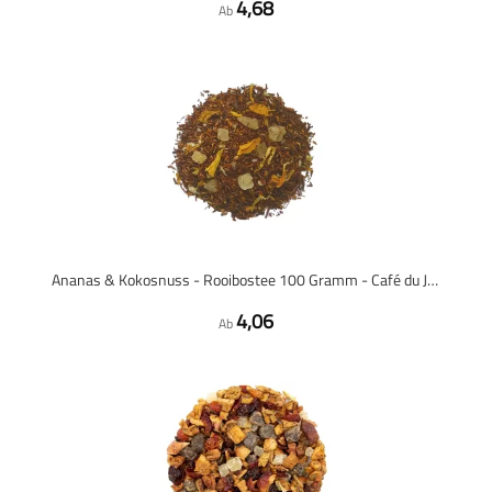
4,68
Ab
Ananas & Kokosnuss - Rooibostee 100 Gramm - Café du Jour loser Tee
4,06
Ab