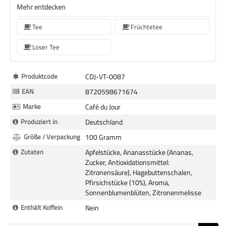
Mehr entdecken
Tee
Früchtetee
Loser Tee
Mehr
Produktcode
CDJ-VT-0087
Informationen
EAN
8720598671674
Marke
Café du Jour
Produziert in
Deutschland
Größe / Verpackung
100 Gramm
Zutaten
Apfelstücke, Ananasstücke (Ananas,
Zucker, Antioxidationsmittel:
Zitronensäure), Hagebuttenschalen,
Pfirsichstücke (10%), Aroma,
Sonnenblumenblüten, Zitronenmelisse
Enthält Koffein
Nein