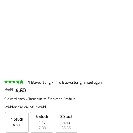
1
Bewertung
Ihre Bewertung hinzufügen
4,91
4,60
Sie verdienen 4 Treuepunkte für dieses Produkt
Wählen Sie die Stückzahl:
4 Stück
8 Stück
1 Stück
4,47
4,42
4,60
17,88
35,36