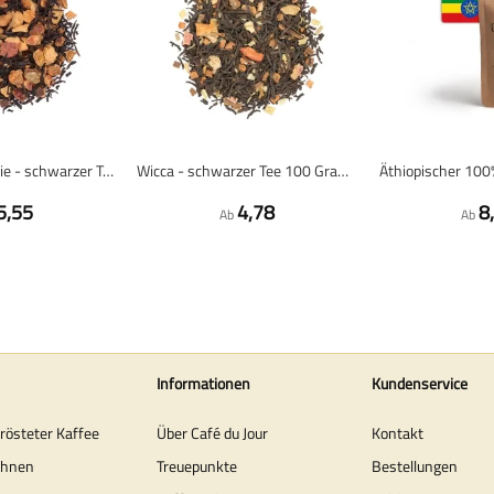
Crunchy Apple Pie - schwarzer Tee - 100 Gramm Loser Tee
Wicca - schwarzer Tee 100 Gramm - Café du Jour loser Tee
5,55
4,78
8
Ab
Ab
Informationen
Kundenservice
erösteter Kaffee
Über Café du Jour
Kontakt
ohnen
Treuepunkte
Bestellungen