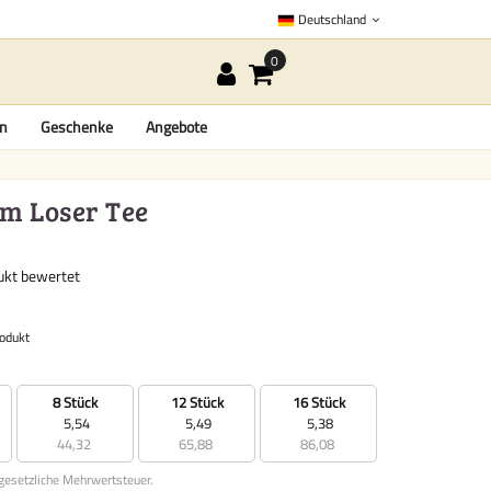
Deutschland
en
Geschenke
Angebote
mm Loser Tee
dukt bewertet
rodukt
8 Stück
12 Stück
16 Stück
5,54
5,49
5,38
44,32
65,88
86,08
 gesetzliche Mehrwertsteuer.