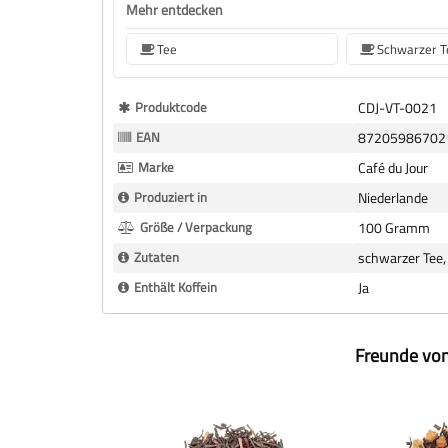
Mehr entdecken
Tee
Schwarzer T
Mehr
Produktcode
CDJ-VT-0021
Informationen
EAN
87205986702
Marke
Café du Jour
Produziert in
Niederlande
Größe / Verpackung
100 Gramm
Zutaten
schwarzer Tee,
Enthält Koffein
Ja
Freunde von