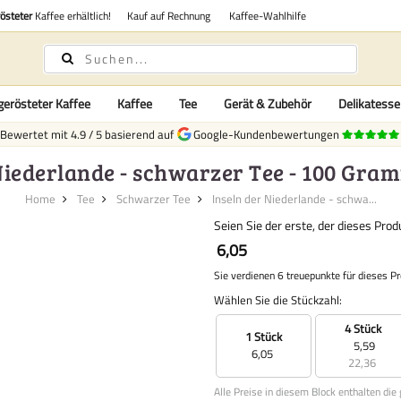
rösteter
Kaffee erhältlich!
Kauf auf Rechnung
Kaffee-Wahlhilfe
gerösteter Kaffee
Kaffee
Tee
Gerät & Zubehör
Delikatess
Bewertet mit
4.9
/
5
basierend auf
Google-Kundenbewertungen
Niederlande - schwarzer Tee - 100 Gra
Home
Tee
Schwarzer Tee
Inseln der Niederlande - schwa...
Seien Sie der erste, der dieses Pro
6,05
Sie verdienen 6 treuepunkte für dieses P
Wählen Sie die Stückzahl:
4 Stück
1 Stück
5,59
6,05
22,36
Alle Preise in diesem Block enthalten die