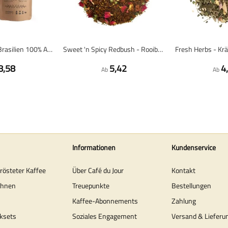
Dunkelröstung Brasilien 100% Arabica - Frisch geröstete Kaffeebohnen
Sweet 'n Spicy Redbush - Rooibos Tee 100 Gramm - Café du Jour, lose Teemischung
8,58
5,42
4
Ab
Ab
Informationen
Kundenservice
erösteter Kaffee
Über Café du Jour
Kontakt
ohnen
Treuepunkte
Bestellungen
Kaffee-Abonnements
Zahlung
ksets
Soziales Engagement
Versand & Lieferu