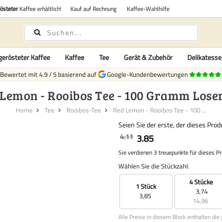
rösteter
Kaffee erhältlich!
Kauf auf Rechnung
Kaffee-Wahlhilfe
gerösteter Kaffee
Kaffee
Tee
Gerät & Zubehör
Delikatess
Bewertet mit
4.9
/
5
basierend auf
Google-Kundenbewertungen
Lemon - Rooibos Tee - 100 Gramm Lose
Home
Tee
Rooibos-Tee
Red Lemon - Rooibos Tee - 100 ...
Seien Sie der erste, der dieses Pro
4.11
3.85
Sie verdienen 3 treuepunkte für dieses P
Wählen Sie die Stückzahl:
4 Stücke
1 Stück
3,74
3,85
14,96
Alle Preise in diesem Block enthalten die