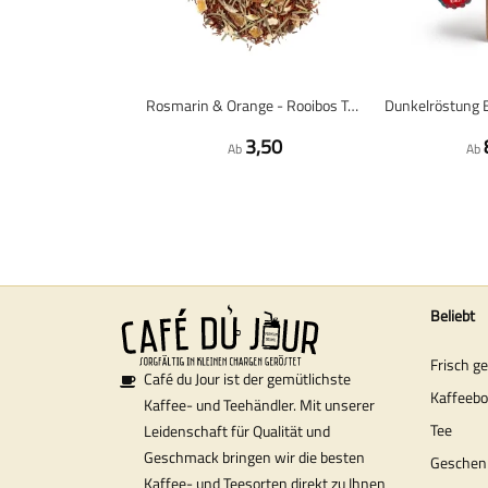
Rosmarin & Orange - Rooibos Tee - 100 Gramm Loser Tee
3,50
Ab
Ab
Beliebt
Frisch g
Café du Jour ist der gemütlichste
Kaffeeb
Kaffee- und Teehändler. Mit unserer
Tee
Leidenschaft für Qualität und
Geschmack bringen wir die besten
Geschen
Kaffee- und Teesorten direkt zu Ihnen