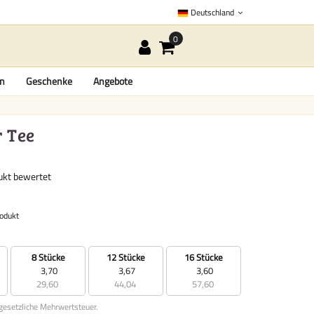
Deutschland
en
Geschenke
Angebote
r Tee
dukt bewertet
rodukt
8 Stücke
12 Stücke
16 Stücke
3,70
3,67
3,60
29,60
44,04
57,60
 gesetzliche Mehrwertsteuer.