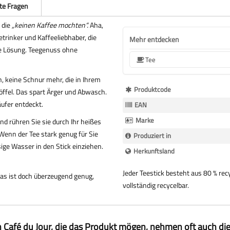
lte Fragen
 die
„keinen Kaffee mochten“.
Aha,
etrinker und Kaffeeliebhaber, die
Mehr entdecken
he Lösung. Teegenuss ohne
Tee
, keine Schnur mehr, die in Ihrem
Mehr
Produktcode
öffel. Das spart Ärger und Abwasch.
Informationen
ufer entdeckt.
EAN
Marke
d rühren Sie sie durch Ihr heißes
Wenn der Tee stark genug für Sie
Produziert in
sige Wasser in den Stick einziehen.
Herkunftsland
Jeder Teestick besteht aus 80 % r
 Das ist doch überzeugend genug,
vollständig recycelbar.
 Café du Jour, die das Produkt mögen, nehmen oft auch di