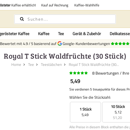
rösteter
Kaffee erhältlich!
Kauf auf Rechnung
Kaffee-Wahlhilfe
gerösteter Kaffee
Kaffee
Tee
Gerät & Zubehör
Delikatess
Bewertet mit
4.9
/
5
basierend auf
Google-Kundenbewertungen
Royal T Stick Waldfrüchte (30 Stück)
Home
Tee
Teestäbchen
Royal T Stick Waldfrüchte (30...
8
Bewertungen
Ihre
5,49
Sie verdienen 5 treuepunkte für dieses P
Wählen Sie die Stückzahl:
10 Stück
1 Stück
5,12
5,49
51,20
Alle Preise in diesem Block enthalten die