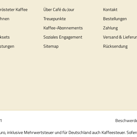
erösteter Kaffee
Über Café du Jour
Kontakt
ohnen
Treuepunkte
Bestellungen
Kaffee-Abonnements
Zahlung
ksets
Soziales Engagement
Versand & Lieferu
stungen
Sitemap
Rücksendung
01
Beschwerde
 Euro, inklusive Mehrwertsteuer und für Deutschland auch Kaffeesteuer. Sofe