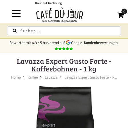
Kostenloser Versand
für Kaffee und Tee a
Bewertet mit
4.9
/
5
basierend auf
Google-Kundenbewertungen
Lavazza Expert Gusto Forte -
Kaffeebohnen - 1 kg
Home
Kaffee
Lavazza
Lavazza Expert Gusto Forte - K...