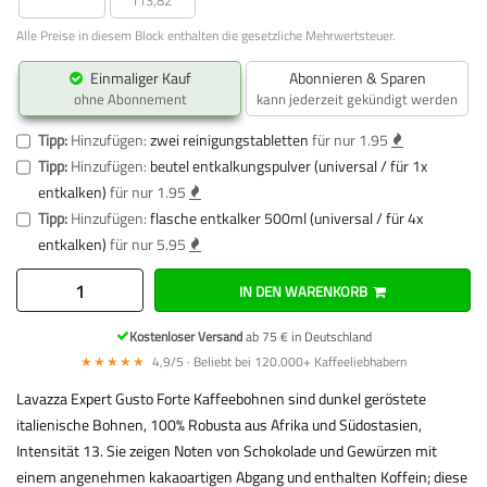
Alle Preise in diesem Block enthalten die gesetzliche Mehrwertsteuer.
Einmaliger Kauf
Abonnieren & Sparen
ohne Abonnement
kann jederzeit gekündigt werden
Tipp:
Hinzufügen:
zwei reinigungstabletten
für nur 1.95
Tipp:
Hinzufügen:
beutel entkalkungspulver (universal / für 1x
entkalken)
für nur 1.95
Tipp:
Hinzufügen:
flasche entkalker 500ml (universal / für 4x
entkalken)
für nur 5.95
IN DEN WARENKORB
Kostenloser Versand
ab 75 € in Deutschland
★★★★★
4,9/5 · Beliebt bei 120.000+ Kaffeeliebhabern
Lavazza Expert Gusto Forte Kaffeebohnen sind dunkel geröstete
italienische Bohnen, 100% Robusta aus Afrika und Südostasien,
Intensität 13. Sie zeigen Noten von Schokolade und Gewürzen mit
einem angenehmen kakaoartigen Abgang und enthalten Koffein; diese