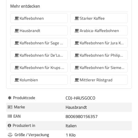
Mehr entdecken
Kaffeebohnen
Starker Kaffee
Hausbrandt
Arabica-Kaffeebohnen
Kaffeebohnen für Sage Kaffeemaschinen
Kaffeebohnen für Jura Kaffeemaschinen
Kaffeebohnen für De'Longhi Kaffeemaschine
Kaffeebohnen für Philips Kaffeemaschine
Kaffeebohnen für Krups Kaffeemaschine
Kaffeebohnen für Siemens-Kaffeemaschinen
Kolumbien
Mittlerer Röstgrad
Mehr
Produktcode
CDJ-HAUSGOCO
Informationen
Marke
Hausbrandt
EAN
8006980156357
Produziert in
Italien
Größe / Verpackung
1 Kilo