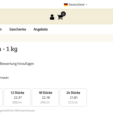
Deutschland
en
Geschenke
Angebote
- 1 kg
 Bewertung hinzufügen
Produkt
12 Stücke
18 Stücke
24 Stücke
22,37
22,18
21,81
268,44
399,24
523,44
 gesetzliche Mehrwertsteuer.