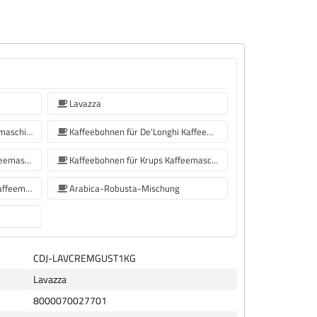
Lavazza
Kaffeebohnen für Jura Kaffeemaschinen
Kaffeebohnen für De'Longhi Kaffeemaschine
Kaffeebohnen für Philips Kaffeemaschine
Kaffeebohnen für Krups Kaffeemaschine
Kaffeebohnen für Siemens-Kaffeemaschinen
Arabica-Robusta-Mischung
CDJ-LAVCREMGUST1KG
Lavazza
8000070027701