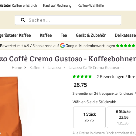
rösteter
Kaffee erhältlich!
Kauf auf Rechnung
Kaffee-Wahlhilfe
gerösteter Kaffee
Kaffee
Tee
Gerät & Zubehör
Delikatess
Bewertet mit
4.9
/
5
basierend auf
Google-Kundenbewertungen
za Caffè Crema Gustoso - Kaffeebohnen 
Home
Kaffee
Lavazza
Lavazza Caffè Crema Gustoso -...
2
Bewertungen
Ihre
26.75
Sie verdienen 24 treuepunkte für dieses 
Wählen Sie die Stückzahl:
6 Stücke
1 Stück
22,56
26,75
135,36
Alle Preise in diesem Block enthalten die