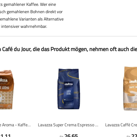
ts gemahlener Kaffee. Wer eine
frisch gemahlenen Bohnen direkt vor
emahlene Varianten als Alternative
l intensiver wahrnehmbar.
 Café du Jour, die das Produkt mögen, nehmen oft auch di
Lavazza Crema e Aroma - Kaffeebohnen - 1 Kilo
Lavazza Super Crema Espresso - Kaffeebohnen - 1 Kilo
1,11
26,65
22
Ab
Ab