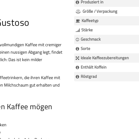
Produziert in
Größe / Verpackung
Gustoso
Kaffeetyp
Stärke
Geschmack
nd vollmundigen Kaffee mit cremiger
Sorte
inen nussigen Abgang legt, findet
Ideale Kaffeezubereitungen
ich: Das ist kein milder
Enthält Koffein
Röstgrad
eetrinkern, die ihren Kaffee mit
en Milchschaum gut erhalten und
sen Kaffee mögen
nken
e