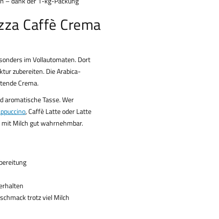
h – dank der 1-kg-Packung
zza Caffè Crema
sonders im Vollautomaten. Dort
ktur zubereiten. Die Arabica-
ltende Crema.
und aromatische Tasse. Wer
ppuccino
, Caffè Latte oder Latte
 mit Milch gut wahrnehmbar.
bereitung
erhalten
schmack trotz viel Milch