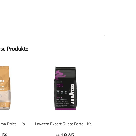
ese Produkte
Lavazza Caffè Crema Dolce - Kaffeebohnen - 1 kg
Lavazza Expert Gusto Forte - Kaffeebohnen - 1 kg
,64
18,45
Ab