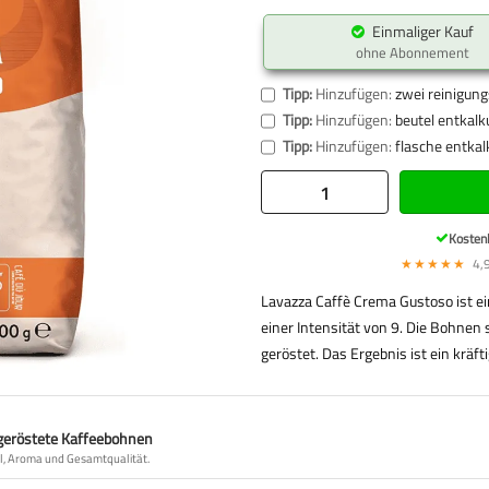
Einmaliger Kauf
ohne Abonnement
Tipp:
Hinzufügen:
zwei reinigung
Tipp:
Hinzufügen:
beutel entkalk
Tipp:
Hinzufügen:
flasche entkal
Kosten
★★★★★
4,9
Lavazza Caffè Crema Gustoso ist e
einer Intensität von 9. Die Bohnen
geröstet. Das Ergebnis ist ein kräft
 geröstete Kaffeebohnen
il, Aroma und Gesamtqualität.