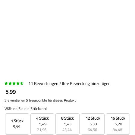
11
Bewertungen
Ihre Bewertung hinzufügen
5,99
Sie verdienen 5 treuepunkte für dieses Produkt
Wählen Sie die Stückzahl:
4 Stück
8 Stück
12 Stück
16 Stück
1 Stück
5,49
5,43
5,38
5,28
5,99
21,96
43,44
64,56
84,48