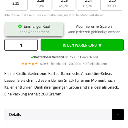
2,28
2,26
2,24
2,20
2,35
22,80
45,20
67,20
88,00
Alle Preise in diesem Block enthalten die gesetzliche Mehrwertsteuer.
Einmaliger Kauf
Abonnieren & Sparen
ohne Abonnement
kann jederzeit gekündigt werden
IN DEN WARENKORB
Kostenloser Versand
ab 75 € in Deutschland
★★★★★
4,9/5 · Beliebt bei 120.000+ Kaffeeliebhabern
Kleine Köstlichkeiten zum Kaffee: Italienische Amarettini-Kekse.
Lassen Sie sich mit diesem kleinen Snack für einen Moment nach
Italien entführen. Dank ihrer geringen Größe sind sie ideal als Snack.
Eine Packung enthält 200 Gramm.
Details