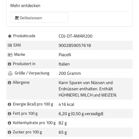
Mehr entdecken
Delikatessen
Mehr
Produktcode
CDJ-DT-AMAR200
Informationen
EAN
9002859057618
Marke
Piacelli
Produziert in
Italien
Größe / Verpackung
200 Gramm
Allergene
Kann Spuren von Nüssen und
Erdnüssen enthalten. Enthält
HÜHNEREI, MILCH und WEIZEN.
Energie (kcal) pro 100 g
416 kcal
Fett pro 100 g
6,20 g (0,50 g verzadigd)
Kohlenhydrate pro 100 g
82 g
Zucker pro 100 g
65 g