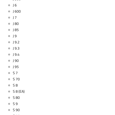
J 6
J 600
J 7
J 80
J 85
J 9
J 9.2
J 9.3
J 9.4
J 90
J 95
S 7
S 70
S 8
S 8 (EA)
S 80
S 9
S 90