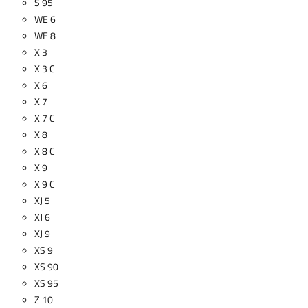
S 95
WE 6
WE 8
X 3
X 3 C
X 6
X 7
X 7 C
X 8
X 8 C
X 9
X 9 C
XJ 5
XJ 6
XJ 9
XS 9
XS 90
XS 95
Z 10