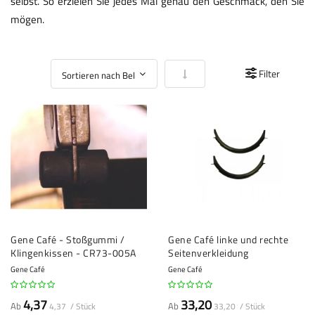
selbst. So erzielen Sie jedes Mal genau den Geschmack, den Sie
mögen.
In aufsteigender Reihenfolge
Filter
Gene Café - Stoßgummi /
Gene Café linke und rechte
Klingenkissen - CR73-005A
Seitenverkleidung
Gene Café
Gene Café
4,37
33,20
Ab
Ab
4,37 / Stück
33,20 / Stück