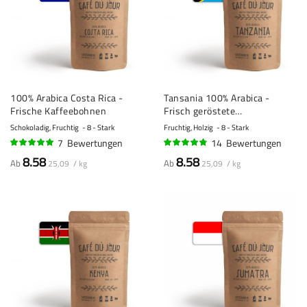
100% Arabica Costa Rica -
Tansania 100% Arabica -
Frische Kaffeebohnen
Frisch geröstete
Kaffeebohnen
Schokoladig, Fruchtig
8 - Stark
Fruchtig, Holzig
8 - Stark
7
Bewertungen
14
Bewertungen
96%
92%
8.58
8.58
Ab
Ab
25,09 / kg
25,09 / kg