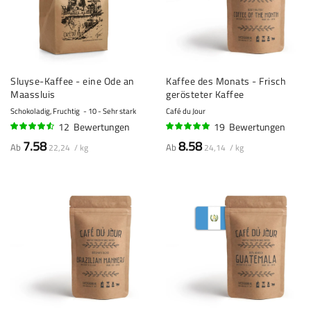
Sluyse-Kaffee - eine Ode an
Kaffee des Monats - Frisch
Maassluis
gerösteter Kaffee
Schokoladig, Fruchtig
10 - Sehr stark
Café du Jour
12
Bewertungen
19
Bewertungen
88%
95%
7.58
8.58
Ab
Ab
22,24 / kg
24,14 / kg