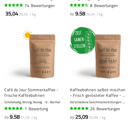
74
Bewertungen
8
Bewertungen
92%
86%
35,04
9.58
Ab
26,54 / kg
26,04 / kg
Café du Jour Sommerkaffee -
Kaffeebohnen selbst mischen
frische Kaffeebohnen
- Frisch gerösteter Kaffee - 1
kg
Schokoladig, Würzig, Nussig
6 - Normal
Verschiedene Geschmacksrichtungen
10 -
1
Bewertung
26
Bewertungen
90%
95%
9.58
25,09
Ab
Ab
21,29 / kg
25,09 / kg