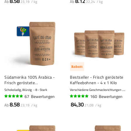
8.58
8.12
Ab
Ab
23,19 / kg
22,24 / kg
Rabatt
Südamerika 100% Arabica -
Bestseller - Frisch geröstete
Frisch geröstete
Kaffeebohnen - 4 x 1 Kilo
Kaffeebohnen
Schokoladig, Würzig
8 - Stark
Verschiedene Geschmacksrichtungen
8 - 
67
Bewertungen
160
Bewertungen
94%
95%
8.58
84,30
Ab
23,19 / kg
21,08 / kg