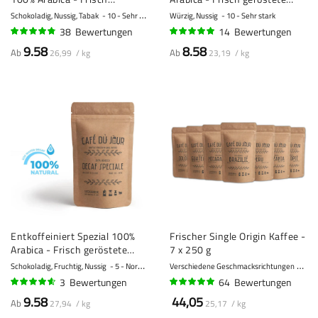
geröstete Kaffeebohnen
Kaffeebohnen
Schokoladig, Nussig, Tabak
10 - Sehr stark
Würzig, Nussig
10 - Sehr stark
38
Bewertungen
14
Bewertungen
92%
99%
9.58
8.58
Ab
Ab
26,99 / kg
23,19 / kg
Entkoffeiniert Spezial 100%
Frischer Single Origin Kaffee -
Arabica - Frisch geröstete
7 x 250 g
Kaffeebohnen
Schokoladig, Fruchtig, Nussig
5 - Normal
Verschiedene Geschmacksrichtungen
8 - 
3
Bewertungen
64
Bewertungen
90%
95%
9.58
44,05
Ab
27,94 / kg
25,17 / kg