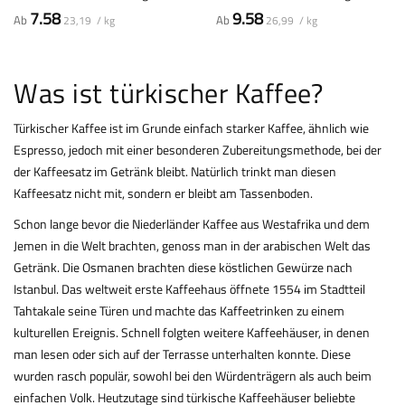
97%
97%
7.58
9.58
Ab
Ab
23,19 / kg
26,99 / kg
Was ist türkischer Kaffee?
Türkischer Kaffee ist im Grunde einfach starker Kaffee, ähnlich wie
Espresso
, jedoch mit einer besonderen Zubereitungsmethode, bei der
der Kaffeesatz im Getränk bleibt. Natürlich trinkt man diesen
Kaffeesatz nicht mit, sondern er bleibt am Tassenboden.
Schon lange bevor die Niederländer Kaffee aus Westafrika und dem
Jemen in die Welt brachten, genoss man in der arabischen Welt das
Getränk. Die Osmanen brachten diese köstlichen Gewürze nach
Istanbul. Das weltweit erste Kaffeehaus öffnete 1554 im Stadtteil
Tahtakale seine Türen und machte das Kaffeetrinken zu einem
kulturellen Ereignis. Schnell folgten weitere Kaffeehäuser, in denen
man lesen oder sich auf der Terrasse unterhalten konnte. Diese
wurden rasch populär, sowohl bei den Würdenträgern als auch beim
einfachen Volk. Heutzutage sind türkische Kaffeehäuser beliebte