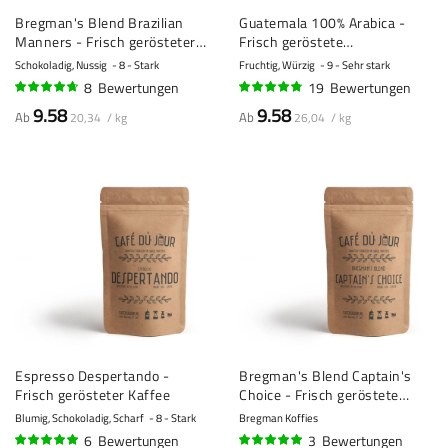
Bregman's Blend Brazilian
Guatemala 100% Arabica -
Manners - Frisch gerösteter
Frisch geröstete
Kaffee
Kaffeebohnen
Schokoladig, Nussig
8 - Stark
Fruchtig, Würzig
9 - Sehr stark
8
Bewertungen
19
Bewertungen
91%
92%
9.58
9.58
Ab
Ab
20,34 / kg
26,04 / kg
Espresso Despertando -
Bregman's Blend Captain's
Frisch gerösteter Kaffee
Choice - Frisch geröstete
Kaffeebohnen
Blumig, Schokoladig, Scharf
8 - Stark
Bregman Koffies
6
Bewertungen
3
Bewertungen