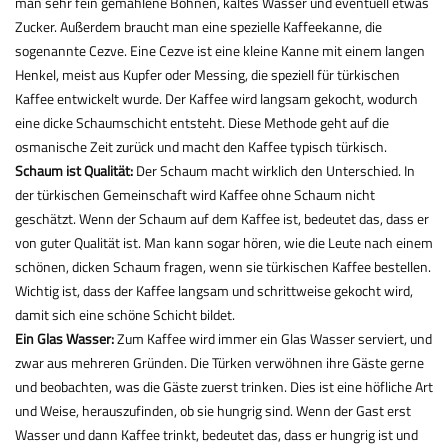
man sehr fein gemahlene Bohnen, kaltes Wasser und eventuell etwas
Zucker. Außerdem braucht man eine spezielle Kaffeekanne, die
sogenannte Cezve. Eine Cezve ist eine kleine Kanne mit einem langen
Henkel, meist aus Kupfer oder Messing, die speziell für türkischen
Kaffee entwickelt wurde. Der Kaffee wird langsam gekocht, wodurch
eine dicke Schaumschicht entsteht. Diese Methode geht auf die
osmanische Zeit zurück und macht den Kaffee typisch türkisch.
Schaum ist Qualität:
Der Schaum macht wirklich den Unterschied. In
der türkischen Gemeinschaft wird Kaffee ohne Schaum nicht
geschätzt. Wenn der Schaum auf dem Kaffee ist, bedeutet das, dass er
von guter Qualität ist. Man kann sogar hören, wie die Leute nach einem
schönen, dicken Schaum fragen, wenn sie türkischen Kaffee bestellen.
Wichtig ist, dass der Kaffee langsam und schrittweise gekocht wird,
damit sich eine schöne Schicht bildet.
Ein Glas Wasser:
Zum Kaffee wird immer ein Glas Wasser serviert, und
zwar aus mehreren Gründen. Die Türken verwöhnen ihre Gäste gerne
und beobachten, was die Gäste zuerst trinken. Dies ist eine höfliche Art
und Weise, herauszufinden, ob sie hungrig sind. Wenn der Gast erst
Wasser und dann Kaffee trinkt, bedeutet das, dass er hungrig ist und