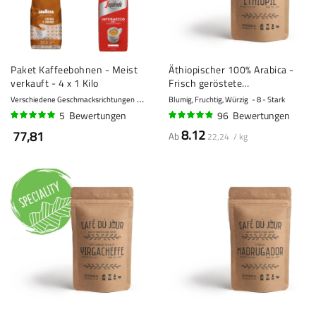
Paket Kaffeebohnen - Meist
Äthiopischer 100% Arabica -
verkauft - 4 x 1 Kilo
Frisch geröstete
Kaffeebohnen
Verschiedene Geschmacksrichtungen
10 - Sehr stark
Blumig, Fruchtig, Würzig
8 - Stark
5
Bewertungen
96
Bewertungen
96%
92%
8.12
77,81
Ab
22,24 / kg