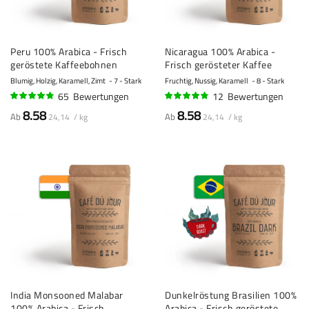
Peru 100% Arabica - Frisch
Nicaragua 100% Arabica -
geröstete Kaffeebohnen
Frisch gerösteter Kaffee
Blumig, Holzig, Karamell, Zimt
7 - Stark
Fruchtig, Nussig, Karamell
8 - Stark
65
Bewertungen
12
Bewertungen
93%
93%
8.58
8.58
Ab
Ab
24,14 / kg
24,14 / kg
India Monsooned Malabar
Dunkelröstung Brasilien 100%
100% Arabica - Frisch
Arabica - Frisch geröstete