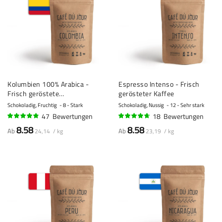
Kolumbien 100% Arabica -
Espresso Intenso - Frisch
Frisch geröstete
gerösteter Kaffee
Kaffeebohnen
Schokoladig, Fruchtig
8 - Stark
Schokoladig, Nussig
12 - Sehr stark
47
Bewertungen
18
Bewertungen
92%
91%
8.58
8.58
Ab
Ab
24,14 / kg
23,19 / kg