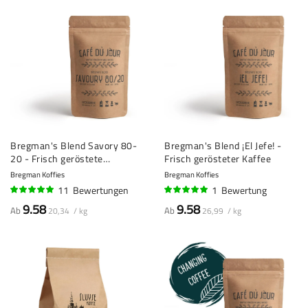
Bregman's Blend Savory 80-
Bregman's Blend ¡El Jefe! -
20 - Frisch geröstete
Frisch gerösteter Kaffee
Kaffeebohnen
Bregman Koffies
Bregman Koffies
11
Bewertungen
1
Bewertung
98%
100%
9.58
9.58
Ab
Ab
20,34 / kg
26,99 / kg