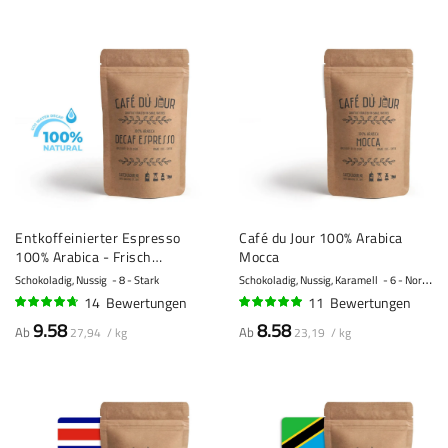
Entkoffeinierter Espresso
Café du Jour 100% Arabica
100% Arabica - Frisch
Mocca
geröstete Kaffeebohnen
Schokoladig, Nussig
8 - Stark
Schokoladig, Nussig, Karamell
6 - Normal
14
Bewertungen
11
Bewertungen
91%
95%
9.58
8.58
Ab
Ab
27,94 / kg
23,19 / kg