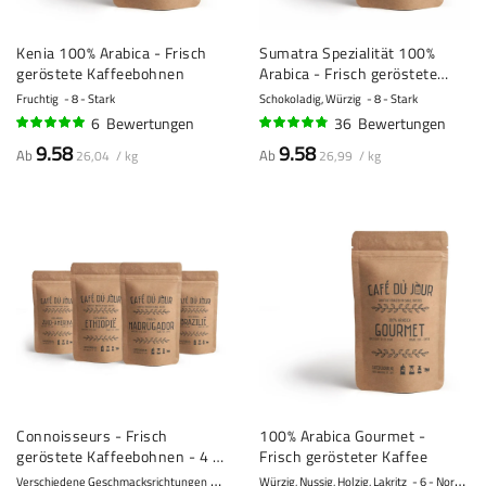
Kenia 100% Arabica - Frisch
Sumatra Spezialität 100%
geröstete Kaffeebohnen
Arabica - Frisch geröstete
Kaffeebohnen
Fruchtig
8 - Stark
Schokoladig, Würzig
8 - Stark
6
Bewertungen
36
Bewertungen
98%
92%
9.58
9.58
Ab
Ab
26,04 / kg
26,99 / kg
Connoisseurs - Frisch
100% Arabica Gourmet -
geröstete Kaffeebohnen - 4 x
Frisch gerösteter Kaffee
330g
Verschiedene Geschmacksrichtungen
8 - Stark
Würzig, Nussig, Holzig, Lakritz
6 - Normal