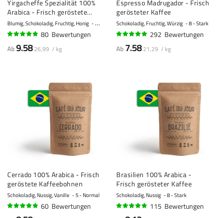
Yirgacheffe Spezialität 100%
Espresso Madrugador - Frisch
Arabica - Frisch geröstete
gerösteter Kaffee
Kaffeebohnen
Blumig, Schokoladig, Fruchtig, Honig
10 - Sehr stark
Schokoladig, Fruchtig, Würzig
8 - Stark
80
Bewertungen
292
Bewertungen
93%
95%
9.58
7.58
Ab
Ab
26,99 / kg
21,29 / kg
Cerrado 100% Arabica - Frisch
Brasilien 100% Arabica -
geröstete Kaffeebohnen
Frisch gerösteter Kaffee
Schokoladig, Nussig, Vanille
5 - Normal
Schokoladig, Nussig
8 - Stark
60
Bewertungen
115
Bewertungen
93%
92%