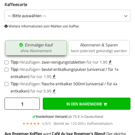
Kaffeesorte
Weitere Informationen zum Mahlen von Kaffee
Einmaliger Kauf
Abonnieren & Sparen
ohne Abonnement
kann jederzeit gekündigt werden
Tipp:
Hinzufügen:
zwei reinigungstabletten
für nur 1.95
Tipp:
Hinzufügen:
beutel entkalkungspulver (universal / für 1x
entkalken)
für nur 1.95
Tipp:
Hinzufügen:
flasche entkalker 500ml (universal / für 4x
entkalken)
für nur 5.95
IN DEN WARENKORB
Kostenloser Versand
ab 75 € in Deutschland
★★★★★
4,9/5 · Beliebt bei 120.000+ Kaffeeliebhabern
Aus Bregman Koffies
wird
Café du Jour Bregman's Blend
! Der gleiche