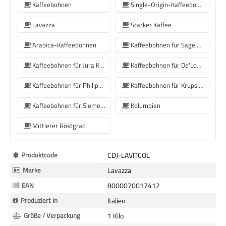
Kaffeebohnen
Single-Origin-Kaffeebohnen
Lavazza
Starker Kaffee
Arabica-Kaffeebohnen
Kaffeebohnen für Sage Kaffeemaschinen
Kaffeebohnen für Jura Kaffeemaschinen
Kaffeebohnen für De'Longhi Kaffeemaschine
Kaffeebohnen für Philips Kaffeemaschine
Kaffeebohnen für Krups Kaffeemaschine
Kaffeebohnen für Siemens-Kaffeemaschinen
Kolumbien
Mittlerer Röstgrad
Mehr
Produktcode
CDJ-LAVITCOL
Informationen
Marke
Lavazza
EAN
8000070017412
Produziert in
Italien
Größe / Verpackung
1 Kilo