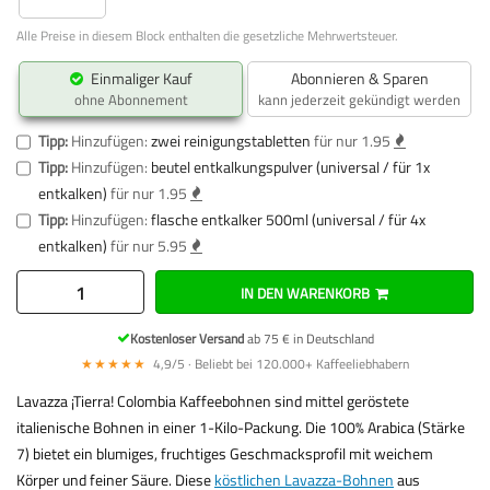
Alle Preise in diesem Block enthalten die gesetzliche Mehrwertsteuer.
Einmaliger Kauf
Abonnieren & Sparen
ohne Abonnement
kann jederzeit gekündigt werden
Tipp:
Hinzufügen:
zwei reinigungstabletten
für nur 1.95
Tipp:
Hinzufügen:
beutel entkalkungspulver (universal / für 1x
entkalken)
für nur 1.95
Tipp:
Hinzufügen:
flasche entkalker 500ml (universal / für 4x
entkalken)
für nur 5.95
IN DEN WARENKORB
Kostenloser Versand
ab 75 € in Deutschland
★★★★★
4,9/5 · Beliebt bei 120.000+ Kaffeeliebhabern
Lavazza ¡Tierra! Colombia Kaffeebohnen sind mittel geröstete
italienische Bohnen in einer 1-Kilo-Packung. Die 100% Arabica (Stärke
7) bietet ein blumiges, fruchtiges Geschmacksprofil mit weichem
Körper und feiner Säure. Diese
köstlichen Lavazza-Bohnen
aus