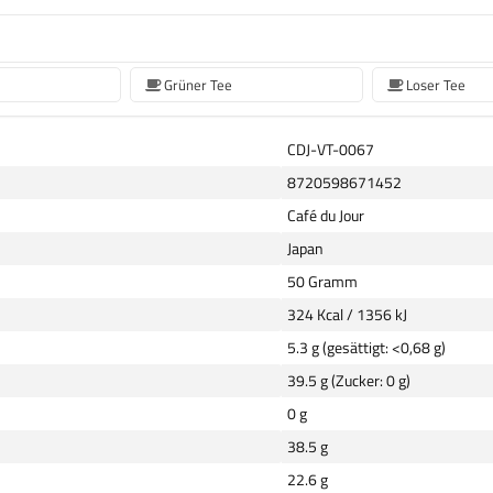
Grüner Tee
Loser Tee
CDJ-VT-0067
8720598671452
Café du Jour
Japan
50 Gramm
324 Kcal / 1356 kJ
5.3 g (gesättigt: <0,68 g)
39.5 g (Zucker: 0 g)
0 g
38.5 g
22.6 g