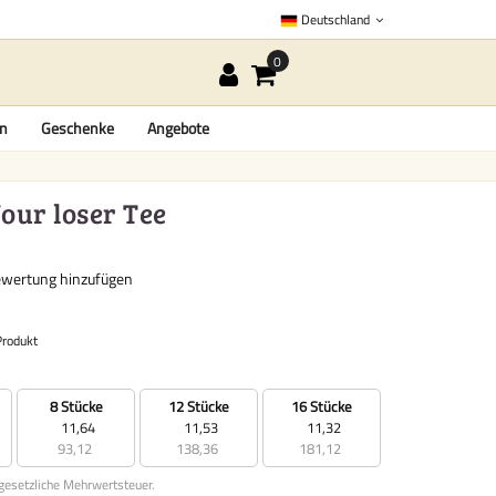
Deutschland
en
Geschenke
Angebote
our loser Tee
ewertung hinzufügen
Produkt
8 Stücke
12 Stücke
16 Stücke
11,64
11,53
11,32
93,12
138,36
181,12
 gesetzliche Mehrwertsteuer.