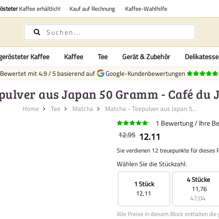
rösteter
Kaffee erhältlich!
Kauf auf Rechnung
Kaffee-Wahlhilfe
gerösteter Kaffee
Kaffee
Tee
Gerät & Zubehör
Delikatess
Bewertet mit
4.9
/
5
basierend auf
Google-Kundenbewertungen
pulver aus Japan 50 Gramm - Café du J
Home
Tee
Matcha
Matcha - Teepulver aus Japan 5...
1
Bewertung
Ihre B
12.95
12.11
Sie verdienen 12 treuepunkte für dieses 
Wählen Sie die Stückzahl:
4 Stücke
1 Stück
11,76
12,11
47,04
Alle Preise in diesem Block enthalten die