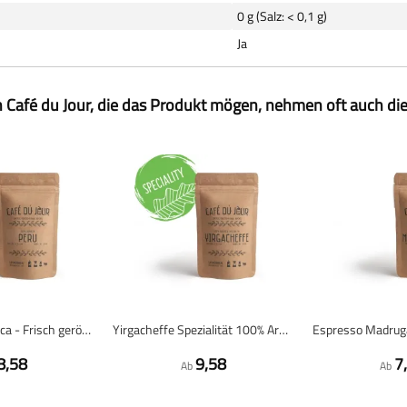
0 g (Salz: < 0,1 g)
Ja
 Café du Jour, die das Produkt mögen, nehmen oft auch di
Peru 100% Arabica - Frisch geröstete Kaffeebohnen
Yirgacheffe Spezialität 100% Arabica - Frisch geröstete Kaffeebohnen
8,58
9,58
7
Ab
Ab