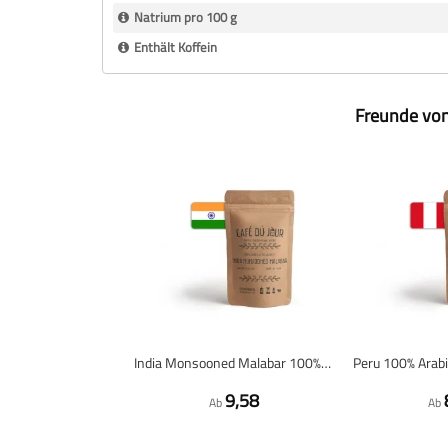
Natrium pro 100 g
Enthält Koffein
Freunde von
India Monsooned Malabar 100% Arabica - Frisch geröstete Kaffeebohnen
9,58
Ab
Ab