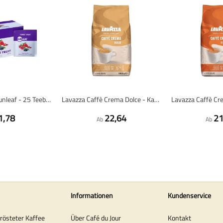
Waldfrüchte - Sunleaf - 25 Teebeutel
Lavazza Caffè Crema Dolce - Kaffeebohnen - 1 kg
1,78
22,64
21
Ab
Ab
Informationen
Kundenservice
erösteter Kaffee
Über Café du Jour
Kontakt