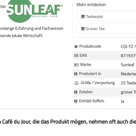
Mehr entdecken
tter
Teebeutel
jahrelange Erfahrung und Fachwissen
Grüner Tee
sende lokale Wirtschaft.
Mehr
Produktcode
CDJ-TZ
Informationen
EAN
871937
Marke
Sunleaf
Produziert in
Niederl
Größe / Verpackung
25 Teebe
Zutaten
grüner T
Enthält Koffein
Ja
 Café du Jour, die das Produkt mögen, nehmen oft auch di