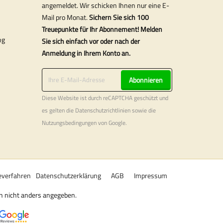
angemeldet. Wir schicken Ihnen nur eine E-
Mail pro Monat.
Sichern Sie sich 100
Treuepunkte für Ihr Abonnement! Melden
ng
Sie sich einfach vor oder nach der
Anmeldung in Ihrem Konto an.
Abonnieren
Diese Website ist durch reCAPTCHA geschützt und
es gelten die
Datenschutzrichtlinien
sowie die
Nutzungsbedingungen
von Google.
verfahren
Datenschutzerklärung
AGB
Impressum
rn nicht anders angegeben.