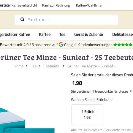
rösteter
Kaffee erhältlich!
Kauf auf Rechnung
Kaffee-Wahlhilfe
gerösteter Kaffee
Kaffee
Tee
Gerät & Zubehör
Delikatess
Bewertet mit
4.9
/
5
basierend auf
Google-Kundenbewertungen
rüner Tee Minze - Sunleaf - 25 Teebeut
Home
Tee
Teebeutel
Grüner Tee Minze - Sunleaf - ...
Seien Sie der erste, der dieses Pro
1.98
Sie verdienen 1 treuepunkte für dieses P
Wählen Sie die Stückzahl:
1 Stück
1,98
Alle Preise in diesem Block enthalten die