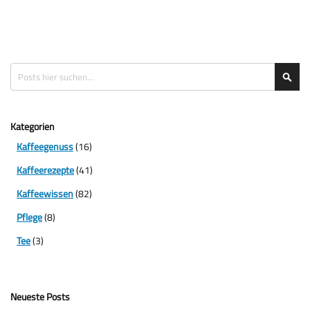
Suche
Suc
Kategorien
Kaffeegenuss
(16)
Kaffeerezepte
(41)
Kaffeewissen
(82)
Pflege
(8)
Tee
(3)
Neueste Posts