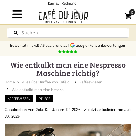
Kostenloser Versand
für Kaffee und Tee a
Bewertet mit
4.9
/
5
basierend auf
Google-Kundenbewertungen
Wie entkalkt man eine Nespresso
Maschine richtig?
Home
Alles über Kaffee von Café d...
Kaffeewissen
Wie entkalkt man eine Nespress...
KAFFEEWISSEN
PFLEGE
Geschrieben von
Jola K.
-
Januar 12, 2026
-
Zuletzt aktualisiert am Juli
30, 2026