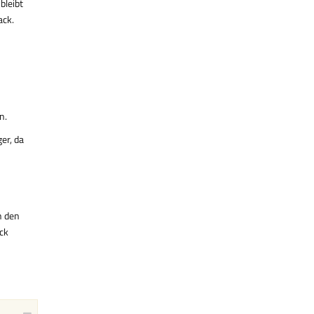
bleibt
ack.
n.
er, da
h den
ck