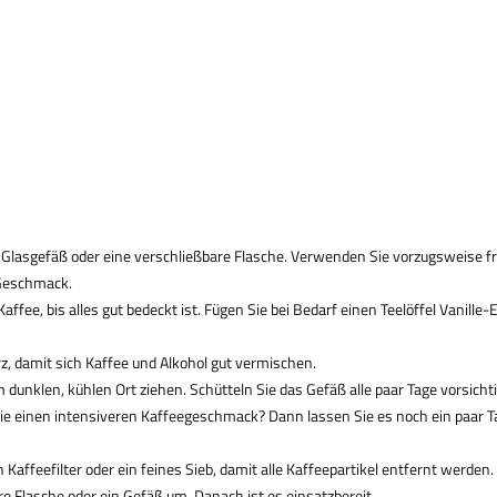
 Glasgefäß oder eine verschließbare Flasche. Verwenden Sie vorzugsweise fr
 Geschmack.
fee, bis alles gut bedeckt ist. Fügen Sie bei Bedarf einen Teelöffel Vanille-
rz, damit sich Kaffee und Alkohol gut vermischen.
nklen, kühlen Ort ziehen. Schütteln Sie das Gefäß alle paar Tage vorsichti
ie einen intensiveren Kaffeegeschmack? Dann lassen Sie es noch ein paar T
Kaffeefilter oder ein feines Sieb, damit alle Kaffeepartikel entfernt werden.
re Flasche oder ein Gefäß um. Danach ist es einsatzbereit.