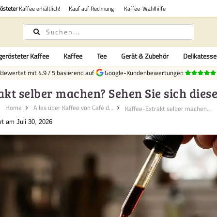
rösteter
Kaffee erhältlich!
Kauf auf Rechnung
Kaffee-Wahlhilfe
gerösteter Kaffee
Kaffee
Tee
Gerät & Zubehör
Delikatess
Bewertet mit
4.9
/
5
basierend auf
Google-Kundenbewertungen
akt selber machen? Sehen Sie sich diese
Home
Alles über Kaffee von Café d...
Kaffee-Extrakt selber machen? ...
rt am Juli 30, 2026