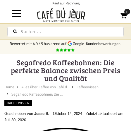
uf auf Rechnung
Bewertet mit
4.9
/
5
basierend auf
Google-Kundenbewertungen
Segafredo Kaffeebohnen: Die
perfekte Balance zwischen Preis
und Qualität
Home
Alles über Kaffee von Café d...
Kaffeewissen
Segafredo Kaffeebohnen: Die pe...
KAFFEEWISSEN
Geschrieben von
Jesse B.
-
Oktober 14, 2024
-
Zuletzt aktualisiert am
Juli 30, 2026