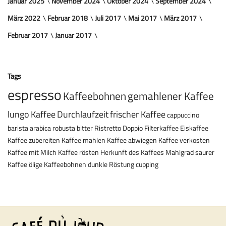
Januar 2025
November 2024
Oktober 2024
September 2024
März 2022
Februar 2018
Juli 2017
Mai 2017
März 2017
Februar 2017
Januar 2017
Tags
espresso
Kaffeebohnen
gemahlener Kaffee
lungo
Kaffee
Durchlaufzeit
frischer Kaffee
cappuccino
barista
arabica
robusta
bitter
Ristretto
Doppio
Filterkaffee
Eiskaffee
Kaffee zubereiten
Kaffee mahlen
Kaffee abwiegen
Kaffee verkosten
Kaffee mit Milch
Kaffee rösten
Herkunft des Kaffees
Mahlgrad
saurer
Kaffee
ölige Kaffeebohnen
dunkle Röstung
cupping