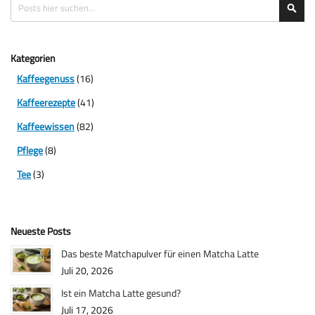
Suche
Suc
Kategorien
Kaffeegenuss
(16)
Kaffeerezepte
(41)
Kaffeewissen
(82)
Pflege
(8)
Tee
(3)
Neueste Posts
Das beste Matchapulver für einen Matcha Latte
Juli 20, 2026
Ist ein Matcha Latte gesund?
Juli 17, 2026