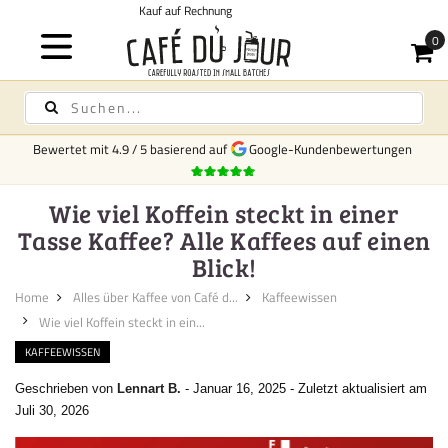
Kostenloser Versand
für Kaffee und Te
Bewertet mit
4.9
/
5
basierend auf
Google-Kundenbewertungen
Wie viel Koffein steckt in einer
Tasse Kaffee? Alle Kaffees auf einen
Blick!
Home
Alles über Kaffee von Café d...
Kaffeewissen
Wie viel Koffein steckt in ein...
KAFFEEWISSEN
Geschrieben von
Lennart B.
-
Januar 16, 2025
-
Zuletzt aktualisiert am
Juli 30, 2026