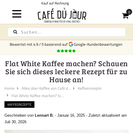
Kostenloser Versand
für Kaffee und Te
Bewertet mit
4.9
/
5
basierend auf
Google-Kundenbewertungen
Flat White Kaffee machen? Schauen
Sie sich dieses leckere Rezept für zu
Hause an!
Home
Alles über Kaffee von Café d...
Kaffeerezepte
Flat White Kaffee machen? Scha...
KAFFEEREZEPTE
Geschrieben von
Lennart B.
-
Januar 16, 2025
-
Zuletzt aktualisiert am
Juli 30, 2026