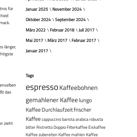
nis für
Januar 2025
November 2024
chied
Oktober 2024
September 2024
hmack.
März 2022
Februar 2018
Juli 2017
Mai 2017
März 2017
Februar 2017
es länger,
Januar 2017
chtigste
Tags
espresso
denselben
Kaffeebohnen
eßt das
gemahlener Kaffee
lungo
Kaffee
Durchlaufzeit
frischer
Kaffee
cappuccino
barista
arabica
robusta
r zieht
bitter
Ristretto
Doppio
Filterkaffee
Eiskaffee
Kaffee zubereiten
Kaffee mahlen
Kaffee