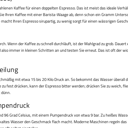
nen Kaffee für einen doppelten Espresso. Das ist meist das ideale Verhält
Sie Ihren Kaffee mit einer Barista-Waage ab, denn schon ein Gramm Unters
 macht Ihren Espresso sirupartig, zu wenig sorgt für einen wässrigen Gesc
rch. Wenn der Kaffee zu schnell durchläuft, ist der Mahlgrad zu grob. Dauert 
 also immer in kleinen Schritten an und testen Sie erneut. Das ist oft der wi
eilung
chmäßig mit etwa 15 bis 20 Kilo Druck an. So bekommt das Wasser überall 
zu fest drücken, kann der Espresso bitter werden; drücken Sie zu weich, fli
 dünn.
mpendruck
nd 96 Grad Celsius, mit einem Pumpendruck von etwa 9 bar. Zu heißes Wasse
zu kaltes Wasser den Geschmack flach macht. Moderne Maschinen regeln das