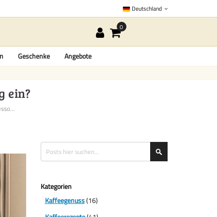
Deutschland
en
Geschenke
Angebote
g ein?
Wie stellen Sie Ihre Espressom...
Suche
Suche
Kategorien
Kaffeegenuss
(16)
Kaffeerezepte
(41)