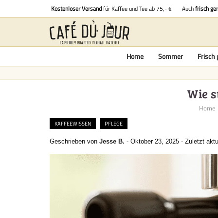
Kostenloser Versand
für Kaffee und Tee ab 75,- €
Auch
frisch ge
Home
Sommer
Frisch 
Wie s
Home
KAFFEEWISSEN
PFLEGE
Geschrieben von
Jesse B.
-
Oktober 23, 2025
-
Zuletzt aktu