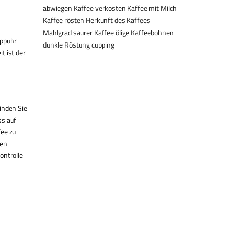
abwiegen
Kaffee verkosten
Kaffee mit Milch
Kaffee rösten
Herkunft des Kaffees
Mahlgrad
saurer Kaffee
ölige Kaffeebohnen
oppuhr
dunkle Röstung
cupping
t ist der
inden Sie
ss auf
fee zu
den
ontrolle