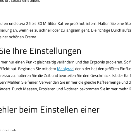
s oft selbst einstellen.
fen und etwa 25 bis 30 Milliliter Kaffee pro Shot liefern. Halten Sie eine St
ierung an, wenn es zu schnell oder zu langsam geht. Die richtige Durchlaufzei
einer schönen Crema.
ie Ihre Einstellungen
mer nur einen Punkt gleichzeitig verändern und das Ergebnis probieren. So f
 Effekt hat. Beginnen Sie mit dem
Mahlgrad
, denn der hat den größten Einflu
resso zu, notieren Sie die Zeit und beurteilen Sie den Geschmack. Ist der Kaf
sauer? Mahlen Sie feiner. Verwenden Sie immer die gleiche Kaffeemenge und 
rändert. Durch Messen, Probieren und Notieren bekommen Sie immer mehr K
hler beim Einstellen einer
ine sind: