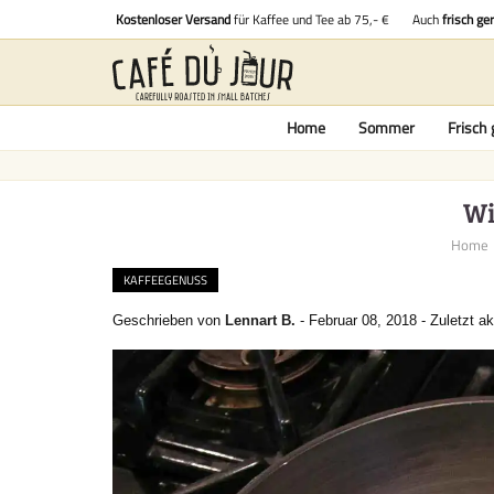
Kostenloser Versand
für Kaffee und Tee ab 75,- €
Auch
frisch ge
Home
Sommer
Frisch 
Wi
Home
KAFFEEGENUSS
Geschrieben von
Lennart B.
-
Februar 08, 2018
-
Zuletzt ak