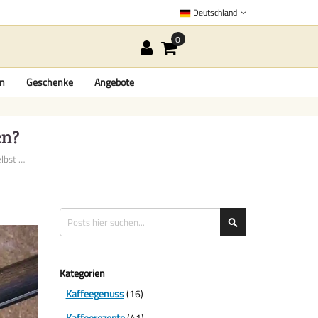
Deutschland
en
Geschenke
Angebote
en?
Wie kann ich zu Hause selbst K...
Suche
Suche
Kategorien
Kaffeegenuss
(16)
Kaffeerezepte
(41)