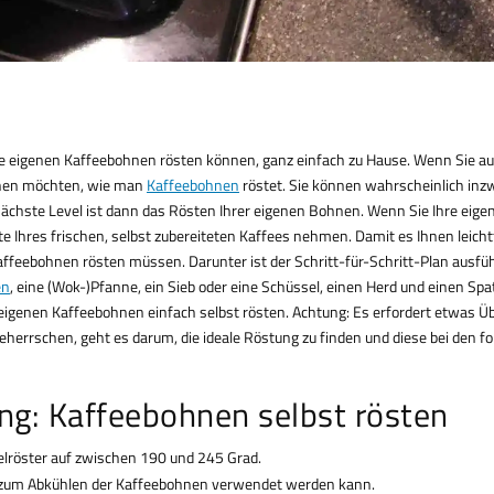
hre eigenen Kaffeebohnen rösten können, ganz einfach zu Hause. Wenn Sie au
lernen möchten, wie man
Kaffeebohnen
röstet. Sie können wahrscheinlich inz
nächste Level ist dann das Rösten Ihrer eigenen Bohnen. Wenn Sie Ihre eige
 Ihres frischen, selbst zubereiteten Kaffees nehmen. Damit es Ihnen leichtf
affeebohnen rösten müssen. Darunter ist der Schritt-für-Schritt-Plan ausfüh
en
, eine (Wok-)Pfanne, ein Sieb oder eine Schüssel, einen Herd und einen Spat
eigenen Kaffeebohnen einfach selbst rösten. Achtung: Es erfordert etwas Ü
errschen, geht es darum, die ideale Röstung zu finden und diese bei den f
ung: Kaffeebohnen selbst rösten
elröster auf zwischen 190 und 245 Grad.
 es zum Abkühlen der Kaffeebohnen verwendet werden kann.