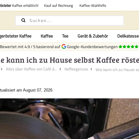
rösteter
Kaffee erhältlich!
Kauf auf Rechnung
Kaffee-Wahlhilfe
gerösteter Kaffee
Kaffee
Tee
Gerät & Zubehör
Delikatess
Bewertet mit
4.9
/
5
basierend auf
Google-Kundenbewertungen
e kann ich zu Hause selbst Kaffee röst
Alles über Kaffee von Café d...
Kaffeegenuss
tualisiert am August 07, 2026