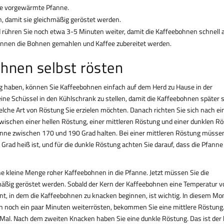
ie vorgewärmte Pfanne.
, damit sie gleichmäßig geröstet werden.
d rühren Sie noch etwa 3-5 Minuten weiter, damit die Kaffeebohnen schnell 
önnen die Bohnen gemahlen und Kaffee zubereitet werden.
hnen selbst rösten
g haben, können Sie Kaffeebohnen einfach auf dem Herd zu Hause in der
 eine Schüssel in den Kühlschrank zu stellen, damit die Kaffeebohnen später 
che Art von Röstung Sie erzielen möchten. Danach richten Sie sich nach ei
ischen einer hellen Röstung, einer mittleren Röstung und einer dunklen Rö
fanne zwischen 170 und 190 Grad halten. Bei einer mittleren Röstung müsse
rad heiß ist, und für die dunkle Röstung achten Sie darauf, dass die Pfanne
ne kleine Menge roher Kaffeebohnen in die Pfanne. Jetzt müssen Sie die
äßig geröstet werden. Sobald der Kern der Kaffeebohnen eine Temperatur 
nt, in dem die Kaffeebohnen zu knacken beginnen, ist wichtig. In diesem M
en noch ein paar Minuten weiterrösten, bekommen Sie eine mittlere Röstung
al. Nach dem zweiten Knacken haben Sie eine dunkle Röstung. Das ist der 