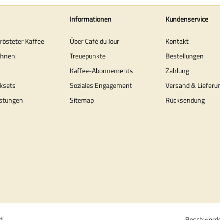
Informationen
Kundenservice
erösteter Kaffee
Über Café du Jour
Kontakt
ohnen
Treuepunkte
Bestellungen
Kaffee-Abonnements
Zahlung
ksets
Soziales Engagement
Versand & Lieferu
stungen
Sitemap
Rücksendung
01
Beschwerde