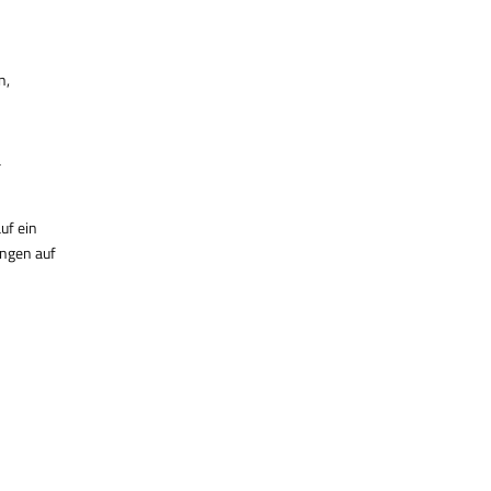
n,
r
uf ein
ungen auf