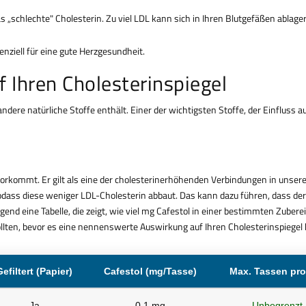
 „schlechte" Cholesterin. Zu viel LDL kann sich in Ihren Blutgefäßen ablage
nziell für eine gute Herzgesundheit.
f Ihren Cholesterinspiegel
ndere natürliche Stoffe enthält. Einer der wichtigsten Stoffe, der Einfluss au
orkommt. Er gilt als eine der cholesterinerhöhenden Verbindungen in unsere
 sodass diese weniger LDL-Cholesterin abbaut. Das kann dazu führen, dass der
lgend eine Tabelle, die zeigt, wie viel mg Cafestol in einer bestimmten Zubere
ollten, bevor es eine nennenswerte Auswirkung auf Ihren Cholesterinspiegel 
Gefiltert (Papier)
Cafestol (mg/Tasse)
Max. Tassen pro
Ja
0,1 mg
Unbegrenzt