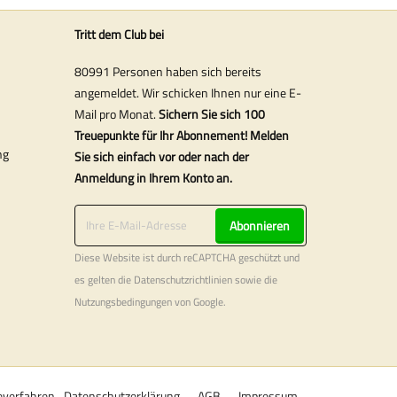
Tritt dem Club bei
80991 Personen haben sich bereits
angemeldet. Wir schicken Ihnen nur eine E-
Mail pro Monat.
Sichern Sie sich 100
Treuepunkte für Ihr Abonnement! Melden
ng
Sie sich einfach vor oder nach der
Anmeldung in Ihrem Konto an.
Abonnieren
Diese Website ist durch reCAPTCHA geschützt und
es gelten die
Datenschutzrichtlinien
sowie die
Nutzungsbedingungen
von Google.
verfahren
Datenschutzerklärung
AGB
Impressum