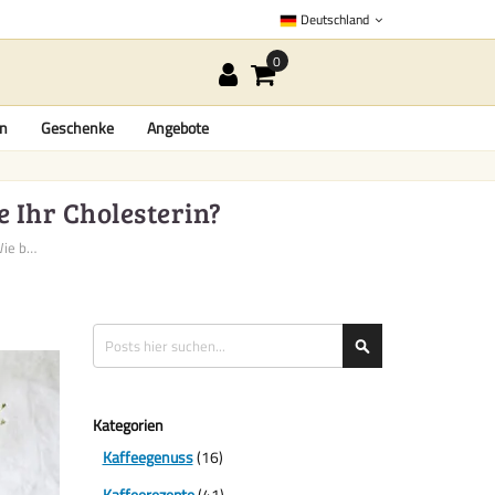
Deutschland
en
Geschenke
Angebote
e Ihr Cholesterin?
Kaffee und Cholesterin: Wie be...
Suche
Suche
Kategorien
Kaffeegenuss
(16)
Kaffeerezepte
(41)