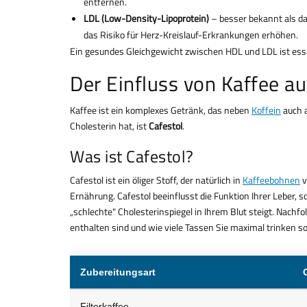
entfernen.
LDL (Low-Density-Lipoprotein)
– besser bekannt als das
das Risiko für Herz-Kreislauf-Erkrankungen erhöhen.
Ein gesundes Gleichgewicht zwischen HDL und LDL ist esse
Der Einfluss von Kaffee au
Kaffee ist ein komplexes Getränk, das neben
Koffein
auch a
Cholesterin hat, ist
Cafestol
.
Was ist Cafestol?
Cafestol ist ein öliger Stoff, der natürlich in
Kaffeebohnen
v
Ernährung. Cafestol beeinflusst die Funktion Ihrer Leber,
„schlechte" Cholesterinspiegel in Ihrem Blut steigt. Nachfo
enthalten sind und wie viele Tassen Sie maximal trinken s
Zubereitungsart
Filterkaffee