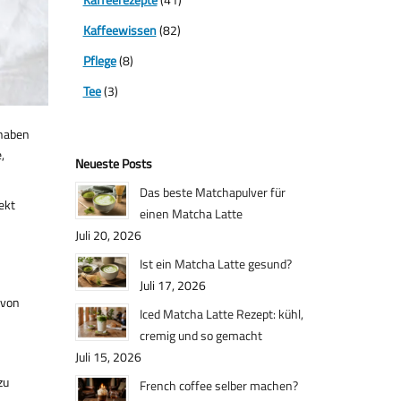
Kaffeewissen
(82)
Pflege
(8)
Tee
(3)
 haben
,
Neueste Posts
Das beste Matchapulver für
ekt
einen Matcha Latte
Juli 20, 2026
Ist ein Matcha Latte gesund?
Juli 17, 2026
 von
Iced Matcha Latte Rezept: kühl,
cremig und so gemacht
Juli 15, 2026
zu
French coffee selber machen?