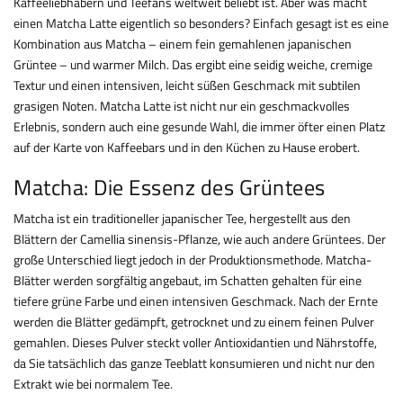
Kaffeeliebhabern und Teefans weltweit beliebt ist. Aber was macht
einen Matcha Latte eigentlich so besonders? Einfach gesagt ist es eine
Kombination aus Matcha – einem fein gemahlenen japanischen
Grüntee – und warmer Milch. Das ergibt eine seidig weiche, cremige
Textur und einen intensiven, leicht süßen Geschmack mit subtilen
grasigen Noten. Matcha Latte ist nicht nur ein geschmackvolles
Erlebnis, sondern auch eine gesunde Wahl, die immer öfter einen Platz
auf der Karte von Kaffeebars und in den Küchen zu Hause erobert.
Matcha: Die Essenz des Grüntees
Matcha ist ein traditioneller japanischer Tee, hergestellt aus den
Blättern der Camellia sinensis-Pflanze, wie auch andere Grüntees. Der
große Unterschied liegt jedoch in der Produktionsmethode. Matcha-
Blätter werden sorgfältig angebaut, im Schatten gehalten für eine
tiefere grüne Farbe und einen intensiven Geschmack. Nach der Ernte
werden die Blätter gedämpft, getrocknet und zu einem feinen Pulver
gemahlen. Dieses Pulver steckt voller Antioxidantien und Nährstoffe,
da Sie tatsächlich das ganze Teeblatt konsumieren und nicht nur den
Extrakt wie bei normalem Tee.