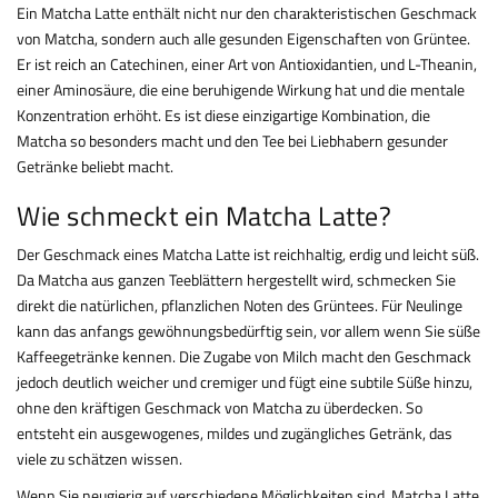
Ein Matcha Latte enthält nicht nur den charakteristischen Geschmack
von Matcha, sondern auch alle gesunden Eigenschaften von Grüntee.
Er ist reich an Catechinen, einer Art von Antioxidantien, und L-Theanin,
einer Aminosäure, die eine beruhigende Wirkung hat und die mentale
Konzentration erhöht. Es ist diese einzigartige Kombination, die
Matcha so besonders macht und den Tee bei Liebhabern gesunder
Getränke beliebt macht.
Wie schmeckt ein Matcha Latte?
Der Geschmack eines Matcha Latte ist reichhaltig, erdig und leicht süß.
Da Matcha aus ganzen Teeblättern hergestellt wird, schmecken Sie
direkt die natürlichen, pflanzlichen Noten des Grüntees. Für Neulinge
kann das anfangs gewöhnungsbedürftig sein, vor allem wenn Sie süße
Kaffeegetränke kennen. Die Zugabe von Milch macht den Geschmack
jedoch deutlich weicher und cremiger und fügt eine subtile Süße hinzu,
ohne den kräftigen Geschmack von Matcha zu überdecken. So
entsteht ein ausgewogenes, mildes und zugängliches Getränk, das
viele zu schätzen wissen.
Wenn Sie neugierig auf verschiedene Möglichkeiten sind, Matcha Latte