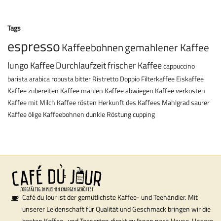
Tags
espresso
Kaffeebohnen
gemahlener Kaffee
lungo
Kaffee
Durchlaufzeit
frischer Kaffee
cappuccino
barista
arabica
robusta
bitter
Ristretto
Doppio
Filterkaffee
Eiskaffee
Kaffee zubereiten
Kaffee mahlen
Kaffee abwiegen
Kaffee verkosten
Kaffee mit Milch
Kaffee rösten
Herkunft des Kaffees
Mahlgrad
saurer
Kaffee
ölige Kaffeebohnen
dunkle Röstung
cupping
Café du Jour ist der gemütlichste Kaffee- und Teehändler. Mit
unserer Leidenschaft für Qualität und Geschmack bringen wir die
besten Kaffee- und Teesorten direkt zu Ihnen nach Hause. Unsere