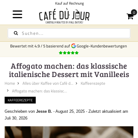
ng
Ko
Bewertet mit
4.9
/
5
basierend auf
Google-Kundenbewertungen
Affogato machen: das klassische
italienische Dessert mit Vanilleeis
Home
Alles über Kaffee von Café d...
Kaffeerezepte
Affogato machen: das klassisch...
KAFFEEREZEPTE
Geschrieben von
Jesse B.
-
August 25, 2025
-
Zuletzt aktualisiert am
Juli 30, 2026