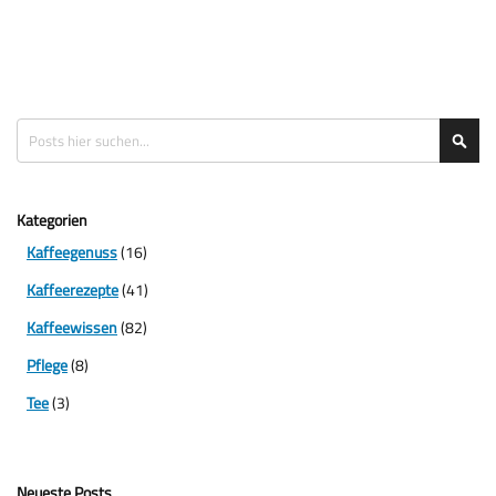
Suche
Suc
Kategorien
Kaffeegenuss
(16)
Kaffeerezepte
(41)
Kaffeewissen
(82)
Pflege
(8)
Tee
(3)
Neueste Posts