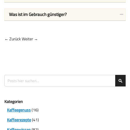
Was ist im Gebrauch günstiger?
← Zurück
Weiter →
Suche
Suc
Kategorien
Kaffeegenuss
(16)
Kaffeerezepte
(41)
Kaffeewissen
(82)