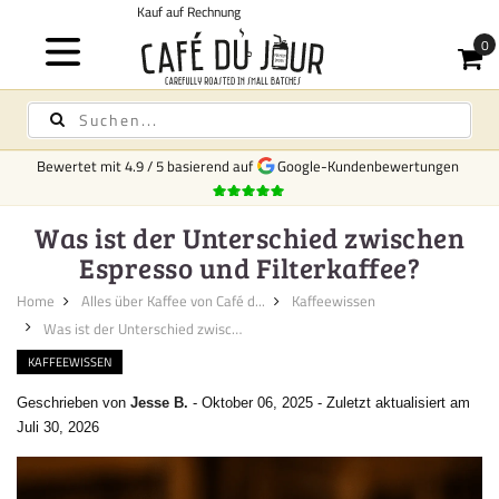
Kostenloser Versand
für Kaffee und Tee ab 75,- €
Bewertet mit
4.9
/
5
basierend auf
Google-Kundenbewertungen
Was ist der Unterschied zwischen
Espresso und Filterkaffee?
Home
Alles über Kaffee von Café d...
Kaffeewissen
Was ist der Unterschied zwisch...
KAFFEEWISSEN
Geschrieben von
Jesse B.
-
Oktober 06, 2025
-
Zuletzt aktualisiert am
Juli 30, 2026