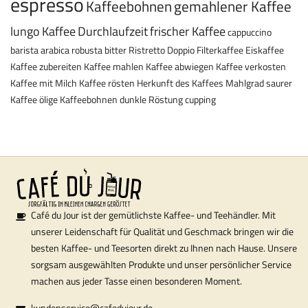
espresso
Kaffeebohnen
gemahlener Kaffee
lungo
Kaffee
Durchlaufzeit
frischer Kaffee
cappuccino
barista
arabica
robusta
bitter
Ristretto
Doppio
Filterkaffee
Eiskaffee
Kaffee zubereiten
Kaffee mahlen
Kaffee abwiegen
Kaffee verkosten
Kaffee mit Milch
Kaffee rösten
Herkunft des Kaffees
Mahlgrad
saurer
Kaffee
ölige Kaffeebohnen
dunkle Röstung
cupping
Café du Jour ist der gemütlichste Kaffee- und Teehändler. Mit
unserer Leidenschaft für Qualität und Geschmack bringen wir die
besten Kaffee- und Teesorten direkt zu Ihnen nach Hause. Unsere
sorgsam ausgewählten Produkte und unser persönlicher Service
machen aus jeder Tasse einen besonderen Moment.
kundenservice@cafedujour.de